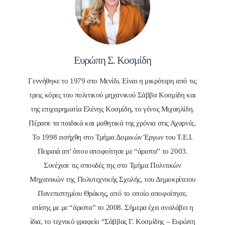
Ευρώπη Σ. Κοσμίδη
Γεννήθηκε το 1979 στο Μενίδι. Είναι η μικρότερη από τις
τρεις κόρες του πολιτικού μηχανικού Σάββα Κοσμίδη και
της επιχειρηματία Ελένης Κοσμίδη, το γένος Μιχαηλίδη.
Πέρασε τα παιδικά και μαθητικά της χρόνια στις Αχαρνές.
Το 1998 εισήχθη στο Τμήμα Δομικών Έργων του Τ.Ε.Ι.
Πειραιά απ' όπου αποφοίτησε με “άριστα” το 2003.
Συνέχισε τις σπουδές της στο Τμήμα Πολιτικών
Μηχανικών της Πολυτεχνικής Σχολής, του Δημοκρίτειου
Πανεπιστημίου Θράκης, από το οποίο αποφοίτησε,
επίσης με με “άριστα” το 2008. Σήμερα έχει αναλάβει η
ίδια, το τεχνικό γραφείο “Σάββας Γ. Κοσμίδης – Ευρώπη