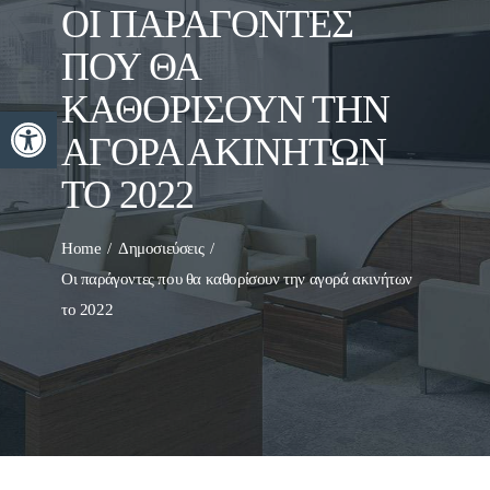
ΟΙ ΠΑΡΆΓΟΝΤΕΣ
ΠΟΥ ΘΑ
ΚΑΘΟΡΊΣΟΥΝ ΤΗΝ
Ανοίξτε τη γραμμή εργαλείων
ΑΓΟΡΆ ΑΚΙΝΉΤΩΝ
ΤΟ 2022
Home
Δημοσιεύσεις
Οι παράγοντες που θα καθορίσουν την αγορά ακινήτων
το 2022