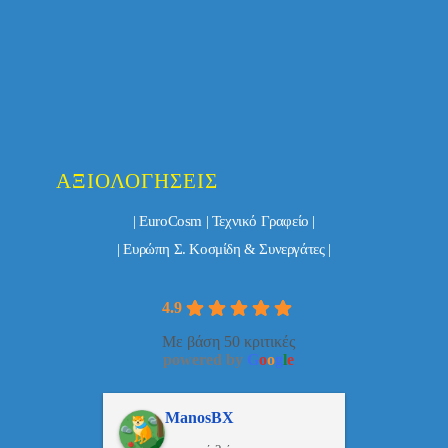
ΑΞΙΟΛΟΓΉΣΕΙΣ
| EuroCosm | Τεχνικό Γραφείο |
| Ευρώπη Σ. Κοσμίδη & Συνεργάτες |
4.9
Με βάση 50 κριτικές
powered by
G
o
o
g
l
e
ulos
ManosBX
Νικ