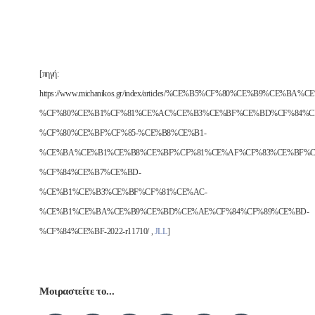
[πηγή:
https://www.michanikos.gr/index/articles/%CE%B5%CF%80%CE%B9
%CF%80%CE%B1%CF%81%CE%AC%CE%B3%CE%BF%CE%BD%CF%84%CE
%CF%80%CE%BF%CF%85-%CE%B8%CE%B1-
%CE%BA%CE%B1%CE%B8%CE%BF%CF%81%CE%AF%CF%83%CE%BF%C
%CF%84%CE%B7%CE%BD-
%CE%B1%CE%B3%CE%BF%CF%81%CE%AC-
%CE%B1%CE%BA%CE%B9%CE%BD%CE%AE%CF%84%CF%89%CE%BD-
%CF%84%CE%BF-2022-r11710/ ,
JLL
]
Μοιραστείτε το...