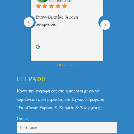
πριν από 2 έτη
πριν
 , 
Επαγγελματίας  Άψογη 
Εξυπηρετική
πής,κατατοπ
συνεργασία
επαγγελματ
ριστη 
με το 
τώ πολύ 
ΕΓΓΡΑΦΉ
Κάντε την εγγραφή σας στο eurocosm.gr για να
λαμβάνετε τις ενημερώσεις του Τεχνικού Γραφείου
"EuroCosm: Ευρώπη Σ. Κοσμίδη & Συνεργάτες"
Όνομα