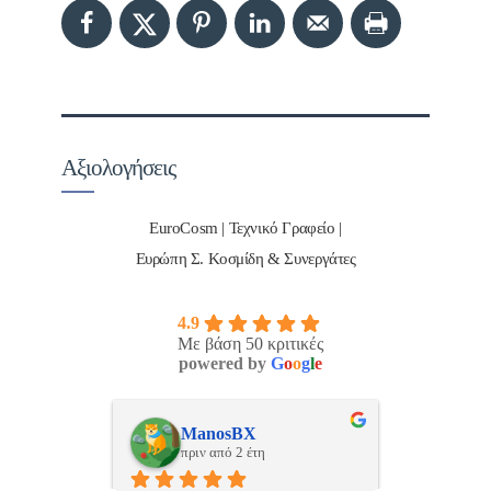
Αξιολογήσεις
EuroCosm | Τεχνικό Γραφείο |
Ευρώπη Σ. Κοσμίδη & Συνεργάτες
4.9
Με βάση 50 κριτικές
powered by
G
o
o
g
l
e
Νικος Σταυριανος
Pan
πριν από 2 έτη
πριν