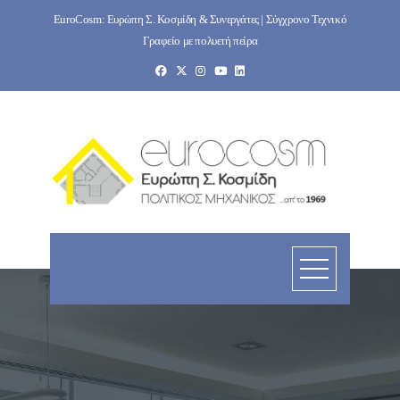
Skip
EuroCosm: Ευρώπη Σ. Κοσμίδη & Συνεργάτες | Σύγχρονο Τεχνικό
to
Γραφείο με πολυετή πείρα
content