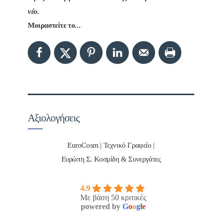
νέο.
Μοιραστείτε το...
Αξιολογήσεις
EuroCosm | Τεχνικό Γραφείο |
Ευρώπη Σ. Κοσμίδη & Συνεργάτες
4.9
Με βάση 50 κριτικές
powered by
G
o
o
g
l
e