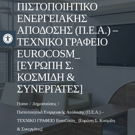
ΠΙΣΤΟΠΟΙΗΤΙΚΌ
ΕΝΕΡΓΕΙΑΚΉΣ
ΑΠΌΔΟΣΗΣ (Π.Ε.Α.) –
Ανοίξτε τη γραμμή εργαλείων
ΤΕΧΝΙΚΟ ΓΡΑΦΕΙΟ
EUROCOSM_
[ΕΥΡΏΠΗ Σ.
ΚΟΣΜΊΔΗ &
ΣΥΝΕΡΓΆΤΕΣ]
Home
Δημοσιεύσεις
Πιστοποιητικό Ενεργειακής Απόδοσης (Π.Ε.Α.) –
ΤΕΧΝΙΚΟ ΓΡΑΦΕΙΟ EuroCosm_ [Ευρώπη Σ. Κοσμίδη
& Συνεργάτες]