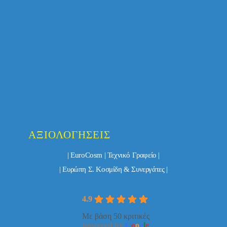
ΑΞΙΟΛΟΓΉΣΕΙΣ
| EuroCosm | Τεχνικό Γραφείο |
| Ευρώπη Σ. Κοσμίδη & Συνεργάτες |
4.9
Με βάση 50 κριτικές
powered by
G
o
o
g
l
e