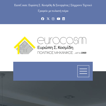
Skip
EuroCosm: Ευρώπη Σ. Κοσμίδη & Συνεργάτες | Σύγχρονο Τεχνικό
to
Γραφείο με πολυετή πείρα
content