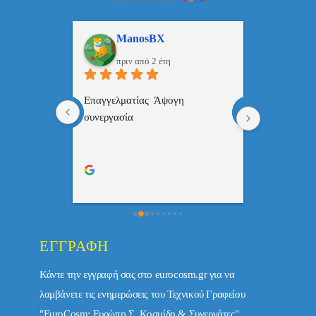
ulos
ManosBX
Νικ
πριν από 2 έτη
πριν 
, 
Επαγγελματίας  Άψογη 
Εξυπηρετική
πής,κατατοπ
συνεργασία
επαγγελματ
ριστη 
με το 
τώ πολύ 
ΕΓΓΡΑΦΉ
Κάντε την εγγραφή σας στο eurocosm.gr για να
λαμβάνετε τις ενημερώσεις του Τεχνικού Γραφείου
"EuroCosm: Ευρώπη Σ. Κοσμίδη & Συνεργάτες"