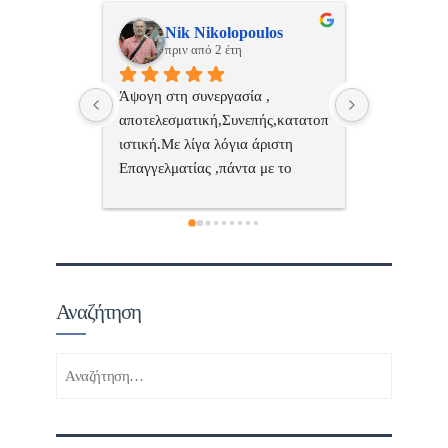
ulos
ManosBX
Νικ
πριν από 2 έτη
πριν
 , 
Επαγγελματίας  Άψογη 
Εξυπηρετική
πής,κατατοπ
συνεργασία
επαγγελματ
ριστη 
με το 
τώ πολύ 
Αναζήτηση
Αναζήτηση
για: