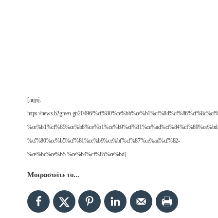
[πηγή:
https://news.b2green.gr/20496/%cf%80%ce%bb%ce%b1%cf%84%cf%86%cf%8c%c
%ce%b1%cf%85%ce%b8%ce%b1%ce%b9%cf%81%ce%ad%cf%84%cf%89%ce%bd
%cf%80%ce%b5%cf%81%ce%b9%ce%bf%cf%87%ce%ad%cf%82-
%ce%bc%ce%b5-%ce%b4%cf%85%ce%bd]
Μοιραστείτε το...