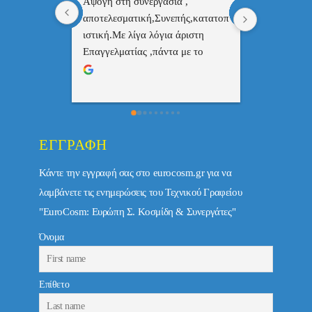
 , 
Επαγγελματίας  Άψογη 
Εξυπηρετική
πής,κατατοπ
συνεργασία
επαγγελματ
ριστη 
με το 
τώ πολύ 
ΕΓΓΡΑΦΉ
Κάντε την εγγραφή σας στο eurocosm.gr για να
λαμβάνετε τις ενημερώσεις του Τεχνικού Γραφείου
"EuroCosm: Ευρώπη Σ. Κοσμίδη & Συνεργάτες"
Όνομα
Επίθετο