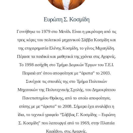
Ευρώπη Σ. Κοσμίδη
Γεννήθηκε το 1979 στο Μενίδι. Είναι η μικρότερη από τις
τρεις κόρες του πολιτικού μηχανικού Σάββα Κοσμίδη και
της επιχειρηματία Ελένης Κοσμίδη, το γένος Μιχαηλίδη.
Πέρασε τα παιδικά και μαθητικά της χρόνια στις Αχαρνές.
Το 1998 εισήχθη στο Τμήμα Δομικών Έργων του Τ.Ε.Ι.
Πειραιά απ' όπου αποφοίτησε με “άριστα” το 2003.
Συνέχισε τις σπουδές της στο Τμήμα Πολιτικών
Μηχανικών της Πολυτεχνικής Σχολής, του Δημοκρίτειου
Πανεπιστημίου Θράκης, από το οποίο αποφοίτησε,
επίσης με με “άριστα” το 2008. Σήμερα έχει αναλάβει η
ίδια, το τεχνικό γραφείο “Σάββας Γ. Κοσμίδης – Ευρώπη
Σ. Κοσμίδη” που λειτουργεί από το 1969, στην Πλατεία
Καράβου, στις Αχαρνές.