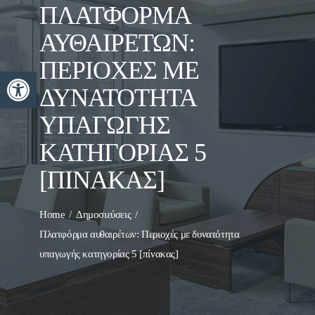
ΠΛΑΤΦΌΡΜΑ
ΑΥΘΑΙΡΈΤΩΝ:
ΠΕΡΙΟΧΈΣ ΜΕ
Ανοίξτε τη γραμμή εργαλείων
ΔΥΝΑΤΌΤΗΤΑ
ΥΠΑΓΩΓΉΣ
ΚΑΤΗΓΟΡΊΑΣ 5
[ΠΊΝΑΚΑΣ]
Home
Δημοσιεύσεις
Πλατφόρμα αυθαιρέτων: Περιοχές με δυνατότητα
υπαγωγής κατηγορίας 5 [πίνακας]