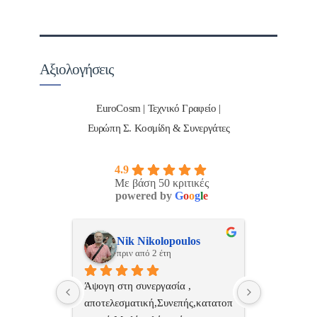
Αξιολογήσεις
EuroCosm | Τεχνικό Γραφείο |
Ευρώπη Σ. Κοσμίδη & Συνεργάτες
4.9
Με βάση 50 κριτικές
powered by
G
o
o
g
l
e
ulos
ManosBX
Νικ
πριν από 2 έτη
πριν
 , 
Επαγγελματίας  Άψογη 
Εξυπηρετική
πής,κατατοπ
συνεργασία
επαγγελματ