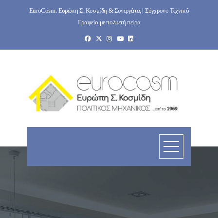
Skip
EuroCosm: Ευρώπη Σ. Κοσμίδη & Συνεργάτες | Σύγχρονο Τεχνικό
to
Γραφείο με πολυετή πείρα
content