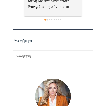
ριστη 
με το 
τώ πολύ 
Αναζήτηση
Αναζήτηση
για: