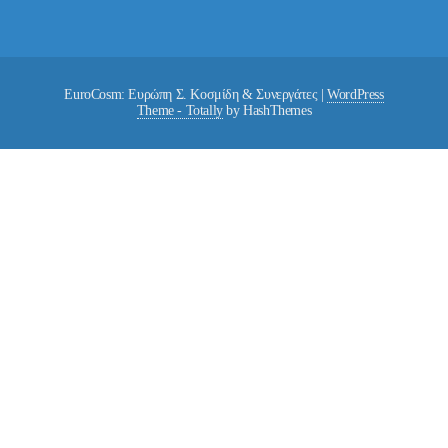
EuroCosm: Ευρώπη Σ. Κοσμίδη & Συνεργάτες
|
WordPress
Theme - Totally
by HashThemes