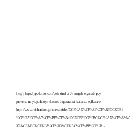
[πηγή: https://ypodomes.com/poia-einai-ta-37-megala-erga-sdit-poy-
prokeitai-na-ylopoiithoyn-dromoi-fragmata-kai-ktiria-sto-epikentro/ ,
https://www.michanikos.gr/index/articles/%CE%AD%CF%81%CE%B3%CE%B1-
%CF%85%CF%80%CE%BF%CE%B4%CE%BF%CE%BC%CE%AD%CF%82/%C
37-%CE%BC%CE%B5%CE%B3%CE%AC%CE%BB%CE%B1-