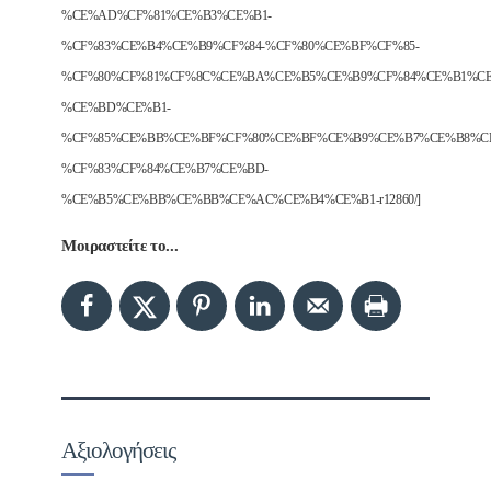
%CE%AD%CF%81%CE%B3%CE%B1-
%CF%83%CE%B4%CE%B9%CF%84-%CF%80%CE%BF%CF%85-
%CF%80%CF%81%CF%8C%CE%BA%CE%B5%CE%B9%CF%84%CE%B1%CE
%CE%BD%CE%B1-
%CF%85%CE%BB%CE%BF%CF%80%CE%BF%CE%B9%CE%B7%CE%B8%C
%CF%83%CF%84%CE%B7%CE%BD-
%CE%B5%CE%BB%CE%BB%CE%AC%CE%B4%CE%B1-r12860/]
Μοιραστείτε το...
Αξιολογήσεις