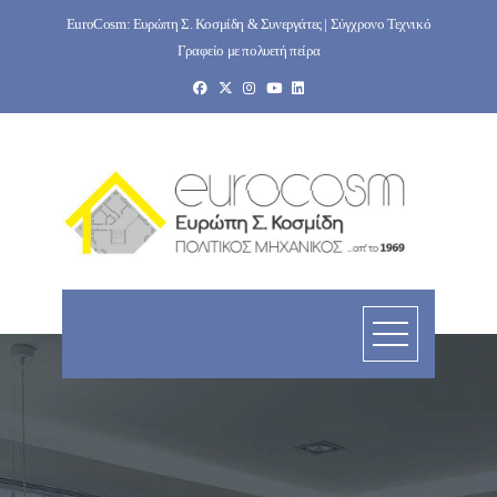
Skip
EuroCosm: Ευρώπη Σ. Κοσμίδη & Συνεργάτες | Σύγχρονο Τεχνικό
to
Γραφείο με πολυετή πείρα
content