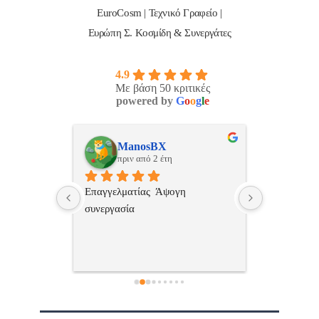
EuroCosm | Τεχνικό Γραφείο |
Ευρώπη Σ. Κοσμίδη & Συνεργάτες
4.9
Με βάση 50 κριτικές
powered by
G
o
o
g
l
e
ulos
ManosBX
Νικ
πριν από 2 έτη
πριν
 , 
Επαγγελματίας  Άψογη 
Εξυπηρετική
πής,κατατοπ
συνεργασία
επαγγελματ
ριστη 
με το 
τώ πολύ 