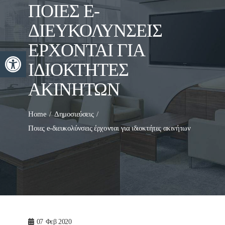
ΠΟΙΕΣ E-
ΔΙΕΥΚΟΛΎΝΣΕΙΣ
ΈΡΧΟΝΤΑΙ ΓΙΑ
Ανοίξτε τη γραμμή εργαλείων
ΙΔΙΟΚΤΉΤΕΣ
ΑΚΙΝΉΤΩΝ
Home
Δημοσιεύσεις
Ποιες e-διευκολύνσεις έρχονται για ιδιοκτήτες ακινήτων
07
Φεβ 2020