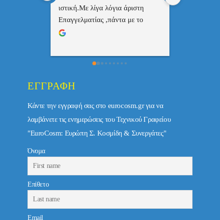
ριστη 
με το 
τώ πολύ 
ΕΓΓΡΑΦΉ
Κάντε την εγγραφή σας στο eurocosm.gr για να
λαμβάνετε τις ενημερώσεις του Τεχνικού Γραφείου
"EuroCosm: Ευρώπη Σ. Κοσμίδη & Συνεργάτες"
Όνομα
Επίθετο
Email