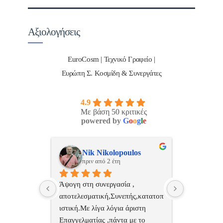
Αξιολογήσεις
EuroCosm | Τεχνικό Γραφείο |
Ευρώπη Σ. Κοσμίδη & Συνεργάτες
4.9
Με βάση 50 κριτικές
powered by
G
o
o
g
l
e
ulos
ManosBX
Νικ
πριν από 2 έτη
πριν
 , 
Επαγγελματίας  Άψογη 
Εξυπηρετική
πής,κατατοπ
συνεργασία
επαγγελματ
ριστη 
με το 