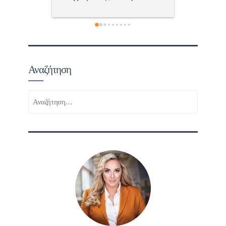
τώ πολύ 
Αναζήτηση
Αναζήτηση
για: