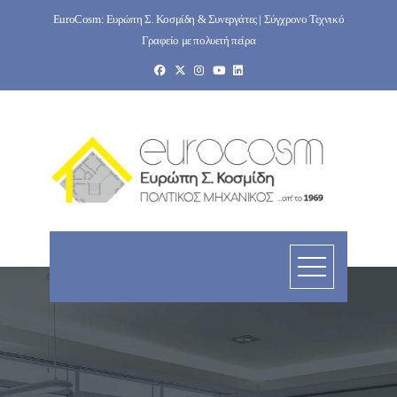
Skip
EuroCosm: Ευρώπη Σ. Κοσμίδη & Συνεργάτες | Σύγχρονο Τεχνικό
to
Γραφείο με πολυετή πείρα
content