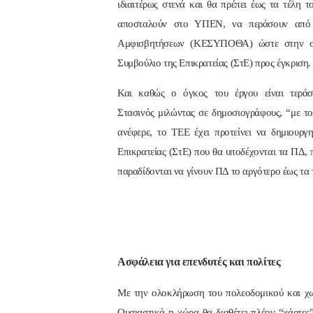
ιδιαιτέρως στενά και θα πρέπει έως τα τέλη 
αποσταλούν στο ΥΠΕΝ, να περάσουν από 
Αμφισβητήσεων (ΚΕΣΥΠΟΘΑ) ώστε στην συν
Συμβούλιο της Επικρατείας (ΣτΕ) προς έγκριση.
Και καθώς ο όγκος του έργου είναι τερά
Στασινός μιλώντας σε δημοσιογράφους, “με το
ανέφερε, το ΤΕΕ έχει προτείνει να δημιουρ
Επικρατείας (ΣτΕ) που θα υποδέχονται τα ΠΔ, 
παραδίδονται να γίνουν ΠΔ το αργότερο έως τα 
Ασφάλεια για επενδυτές και πολίτες
Με την ολοκλήρωση του πολεοδομικού και χωρ
Ουσιαστικά η χώρα θα διαθέτει πλέον “χάρτες