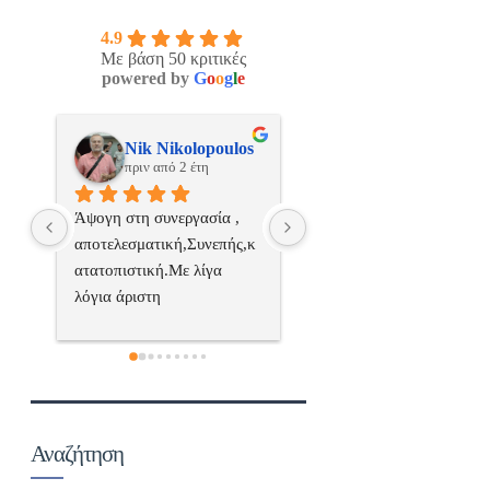
4.9
Με βάση 50 κριτικές
powered by
G
o
o
g
l
e
os
ManosBX
Νικος Σταυριανο
πριν από 2 έτη
πριν από 2 έτη
 
Επαγγελματίας  Άψογη 
Εξυπηρετική, γρήγορη, και
ς,κ
συνεργασία
σωστή 
επαγγελματιαςΕυχαριστώ 
πολύ
 
α..
Αναζήτηση