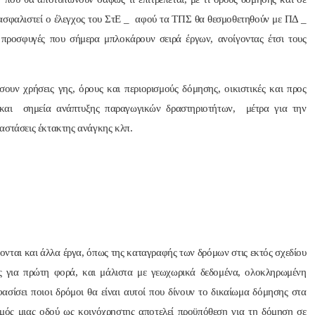
εξασφαλιστεί ο έλεγχος του ΣτΕ _ αφού τα ΤΠΣ θα θεσμοθετηθούν με ΠΔ _
 προσφυγές που σήμερα μπλοκάρουν σειρά έργων, ανοίγοντας έτσι τους
υν χρήσεις γης, όρους και περιορισμούς δόμησης, οικιστικές και προς
ς και σημεία ανάπτυξης παραγωγικών δραστηριοτήτων, μέτρα για την
αστάσεις έκτακτης ανάγκης κλπ.
ονται και άλλα έργα, όπως της καταγραφής των δρόμων στις εκτός σχεδίου
ος για πρώτη φορά, και μάλιστα με γεωχωρικά δεδομένα, ολοκληρωμένη
ίσει ποιοι δρόμοι θα είναι αυτοί που δίνουν το δικαίωμα δόμησης στα
μός μιας οδού ως κοινόχρηστης αποτελεί προϋπόθεση για τη δόμηση σε