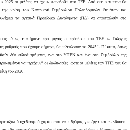
του 2025 οι μελέτες να έχουν παραδοθεί στο ΤΕΕ. Από εκεί και πέρα θα
την κρίση του Κεντρικού Συμβουλίου Πολεοδομικών Θεμάτων και
έχεια τα σχετικά Προεδρικά Διατάγματα (ΠΔ) να αποσταλούν στο
στιος, όπως επεσήμανε προ μηνός ο πρόεδρος του ΤΕΕ κ. Γιώργος
υς ρυθμούς που έχουμε σήμερα, θα τελειώσουν το 2045”. Γι’ αυτό, όπως
γηθούν δύο ειδικά τμήματα, ένα στο ΥΠΕΝ και ένα στο Συμβούλιο της
προκειμένου να “τρέξουν” οι διαδικασίες ώστε οι μελέτες των ΤΠΣ που θα
τέλη του 2026.
οταξικού σχεδιασμού χαράσσεται νέος δρόμος για έργα και επενδύσεις.
” που θα αποτυπώνουν σαφώς τί επιτρέπεται, με τί όρους δόμησης και σε