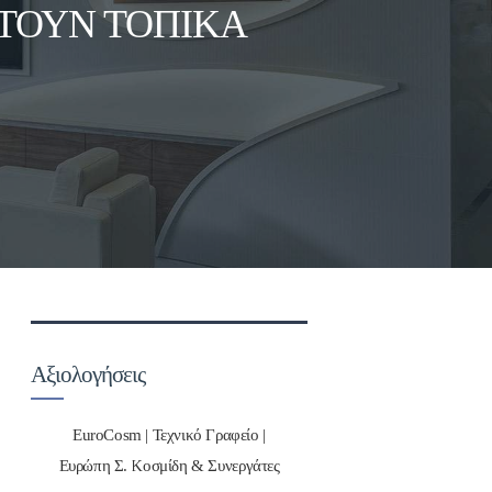
ΚΤΟΎΝ ΤΟΠΙΚΆ
Αξιολογήσεις
EuroCosm | Τεχνικό Γραφείο |
Ευρώπη Σ. Κοσμίδη & Συνεργάτες