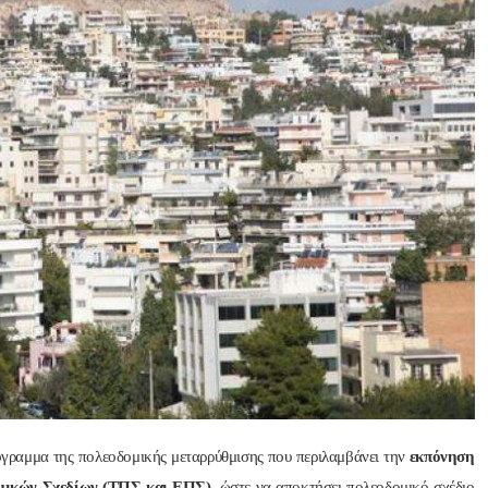
Nik Nikolopoul
πριν από 2 έτη
Άψογη στη συνεργασία ,
αποτελεσματική,Συνεπή
ατατοπιστική.Με λίγα 
λόγια άριστη 
Επαγγελματίας ,πάντα με
το χαμόγελο.Την 
Ευχαριστώ πολύ και την 
ΣΥΣΤΗΝΩ ανεπιφύλακτ
όγραμμα της πολεοδομικής μεταρρύθμισης που περιλαμβάνει την
εκπόνηση
μικών Σχεδίων (ΤΠΣ και ΕΠΣ)
, ώστε να αποκτήσει πολεοδομικό σχέδιο