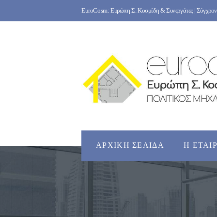
Skip
EuroCosm: Ευρώπη Σ. Κοσμίδη & Συνεργάτες | Σύγχρονο
to
content
ΑΡΧΙΚΉ ΣΕΛΊΔΑ
Η ΕΤΑΙ