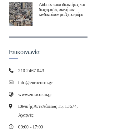
Airbnb: ποιοι ιδιοκτήτες και
διαχειριστές ακινήτων
κινδυνεύουν με έξτρα φόρο
Επικοινωνία
210 2467 043
info@eurocosm.gr
www.eurocosm.gr
Εθνικής Αντιστάσεως 15, 13674,
Αχαρνές
09:00 - 17:00