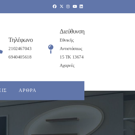
Διεύθυνση
Τηλέφωνο
Εθνικής
2102467043
Αντιστάσεως
6940405618
15 ΤΚ 13674
Αχαρνές
ΕΙΣ
ΆΡΘΡΑ