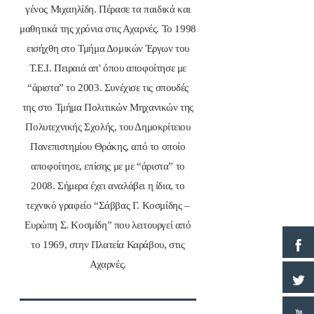
γένος Μιχαηλίδη. Πέρασε τα παιδικά και
μαθητικά της χρόνια στις Αχαρνές. Το 1998
εισήχθη στο Τμήμα Δομικών Έργων του
Τ.Ε.Ι. Πειραιά απ' όπου αποφοίτησε με
“άριστα” το 2003. Συνέχισε τις σπουδές
της στο Τμήμα Πολιτικών Μηχανικών της
Πολυτεχνικής Σχολής, του Δημοκρίτειου
Πανεπιστημίου Θράκης, από το οποίο
αποφοίτησε, επίσης με με “άριστα” το
2008. Σήμερα έχει αναλάβει η ίδια, το
τεχνικό γραφείο “Σάββας Γ. Κοσμίδης –
Ευρώπη Σ. Κοσμίδη” που λειτουργεί από
το 1969, στην Πλατεία Καράβου, στις
Αχαρνές.