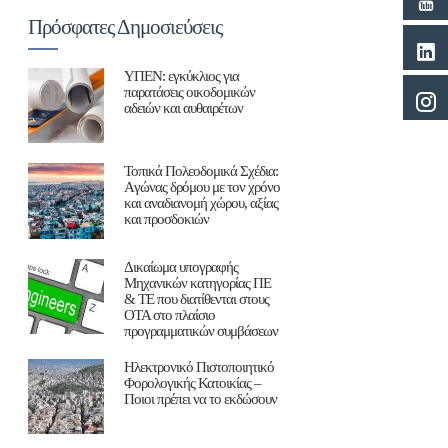
Πρόσφατες Δημοσιεύσεις
ΥΠΕΝ: εγκύκλιος για
παρατάσεις οικοδομικών
αδειών και αυθαιρέτων
Τοπικά Πολεοδομικά Σχέδια:
Aγώνας δρόμου με τον χρόνο
και αναδιανομή χώρου, αξίας
και προσδοκιών
Δικαίωμα υπογραφής
Μηχανικών κατηγορίας ΠΕ
& ΤΕ που διατίθενται στους
ΟΤΑ στο πλαίσιο
προγραμματικών συμβάσεων
Ηλεκτρονικό Πιστοποιητικό
Φορολογικής Κατοικίας –
Ποιοι πρέπει να το εκδώσουν