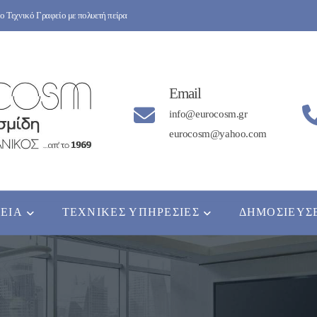
 Τεχνικό Γραφείο με πολυετή πείρα
Email
info@eurocosm.gr
eurocosm@yahoo.com
ΡΕΊΑ
ΤΕΧΝΙΚΈΣ ΥΠΗΡΕΣΊΕΣ
ΔΗΜΟΣΙΕΎΣ