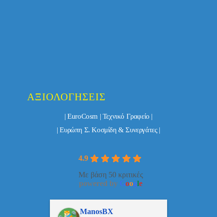
ΑΞΙΟΛΟΓΉΣΕΙΣ
| EuroCosm | Τεχνικό Γραφείο |
| Ευρώπη Σ. Κοσμίδη & Συνεργάτες |
4.9
Με βάση 50 κριτικές
powered by
G
o
o
g
l
e
ulos
ManosBX
Νικ