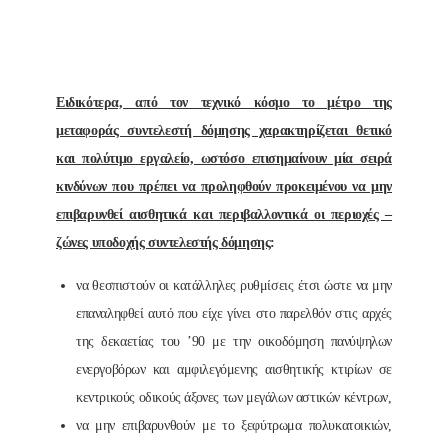
Ειδικότερα, από τον τεχνικό κόσμο το μέτρο της
μεταφοράς συντελεστή δόμησης χαρακτηρίζεται θετικό
και πολύτιμο εργαλείο, ωστόσο επισημαίνουν μία σειρά
κινδύνων που πρέπει να προληφθούν προκειμένου να μην
επιβαρυνθεί αισθητικά και περιβαλλοντικά οι περιοχές –
ζώνες υποδοχής συντελεστής δόμησης
:
να θεσπιστούν οι κατάλληλες ρυθμίσεις έτσι ώστε να μην
επαναληφθεί αυτό που είχε γίνει στο παρελθόν στις αρχές
της δεκαετίας του ’90 με την οικοδόμηση πανύψηλων
ενεργοβόρων και αμφιλεγόμενης αισθητικής κτιρίων σε
κεντρικούς οδικούς άξονες των μεγάλων αστικών κέντρων,
να μην επιβαρυνθούν με το ξεφύτρωμα πολυκατοικιών,