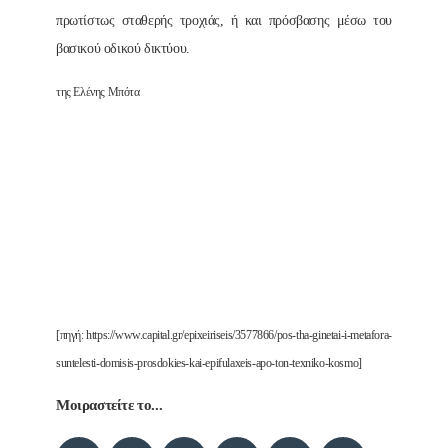
πρωτίστως σταθερής τροχιάς, ή και πρόσβασης μέσω του
βασικού οδικού δικτύου.
της Ελένης Μπότα
[πηγή: https://www.capital.gr/epixeiriseis/3577866/pos-tha-ginetai-i-metafora-
suntelesti-domisis-prosdokies-kai-epifulaxeis-apo-ton-texniko-kosmo]
Μοιραστείτε το...