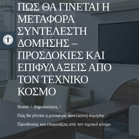
ΠΏΣ ΘΑ ΓΊΝΕΤΑΙ Η
ΜΕΤΑΦΟΡΆ
ΣΥΝΤΕΛΕΣΤΉ
Ανοίξτε τη γραμμή εργαλείων
ΔΌΜΗΣΗΣ –
ΠΡΟΣΔΟΚΊΕΣ ΚΑΙ
ΕΠΙΦΥΛΆΞΕΙΣ ΑΠΌ
ΤΟΝ ΤΕΧΝΙΚΌ
ΚΌΣΜΟ
Home
Δημοσιεύσεις
Πώς θα γίνεται η μεταφορά συντελεστή δόμησης –
Προσδοκίες και επιφυλάξεις από τον τεχνικό κόσμο