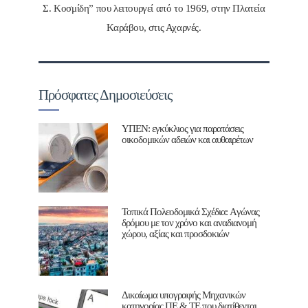
Σ. Κοσμίδη” που λειτουργεί από το 1969, στην Πλατεία
Καράβου, στις Αχαρνές.
Πρόσφατες Δημοσιεύσεις
ΥΠΕΝ: εγκύκλιος για παρατάσεις
οικοδομικών αδειών και αυθαιρέτων
Τοπικά Πολεοδομικά Σχέδια: Aγώνας
δρόμου με τον χρόνο και αναδιανομή
χώρου, αξίας και προσδοκιών
Δικαίωμα υπογραφής Μηχανικών
κατηγορίας ΠΕ & ΤΕ που διατίθενται