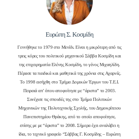
Ευρώπη Σ. Κοσμίδη
Γεννήθηκε το 1979 στο Μενίδι. Είναι η μικρότερη από τις
τρεις κόρες του πολιτικού μηχανικού Σάββα Κοσμίδη και
της επιχειρηματία Ελένης Κοσμίδη, το γένος Μιχαηλίδη.
Πέρασε τα παιδικά και μαθητικά της χρόνια στις Αχαρνές.
Το 1998 εισήχθη στο Τμήμα Δομικών Έργων του Τ.Ε.Ι.
Πειραιά απ' όπου αποφοίτησε με “άριστα” το 2003.
Συνέχισε τις σπουδές της στο Τμήμα Πολιτικών
Μηχανικών της Πολυτεχνικής Σχολής, του Δημοκρίτειου
Πανεπιστημίου Θράκης, από το οποίο αποφοίτησε,
επίσης με με “άριστα” το 2008. Σήμερα έχει αναλάβει η
ίδια, το τεχνικό γραφείο “Σάββας Γ. Κοσμίδης – Ευρώπη