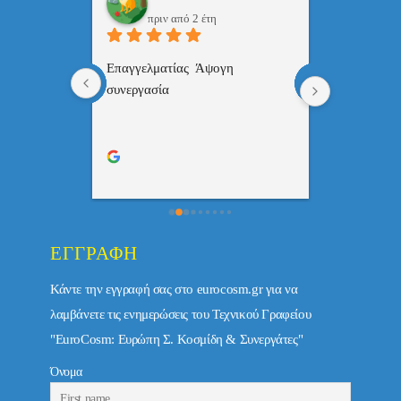
πριν από 2 έτη
πριν
 , 
Επαγγελματίας  Άψογη 
Εξυπηρετική
πής,κατατοπ
συνεργασία
επαγγελματ
ριστη 
με το 
τώ πολύ 
ΕΓΓΡΑΦΉ
Κάντε την εγγραφή σας στο eurocosm.gr για να
λαμβάνετε τις ενημερώσεις του Τεχνικού Γραφείου
"EuroCosm: Ευρώπη Σ. Κοσμίδη & Συνεργάτες"
Όνομα