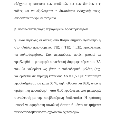
ελέγχεται η επάρκεια των υποδομών και των δικτύων της
πόλης και να αξιολογείται η δυνατότητα ενίσχυσής τους,
εφόσον τούτο κριθεί αναγκαίο.
β.
αποτελούν περιοχές παραγωγικών δραστηριοτήτων.
γ.
είναι περιοχές οι οποίες από θεσμοθετημένο σχεδιασμό ή
στο πλαίσιο εκπονούμενου ΓΠΣ ή ΤΠΣ ή ΕΠΣ προβλέπεται
να πολεοδομηθούν. Στις περιπτώσεις αυτές, μπορεί να
προβλεφθεί η μεταφορά συντελεστή δόμησης πέραν του ΣΔ
που θα καθορίσει ως βάση η πολεοδομική μελέτη (π.χ.
καθορίζεται σε περιοχή κατοικίας ΣΔ = 0,50 με δυνατότητα
προσαύξηση αυτού κατά 60 %, δηλ. αθροιστικά 0,80, όπου η
αριθμητική προσαύξηση κατά 0,30 προέρχεται από μεταφορά
συντελεστή με την προβλεπόμενη διαδικασία). Η πρόταση
μπορεί να αφορά στη συνολική έκταση ή μόνον σε τμήματα
των εντασσομένων στο σχέδιο πόλης περιοχών