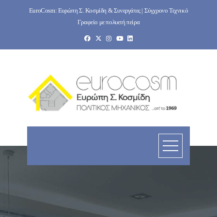
Skip
EuroCosm: Ευρώπη Σ. Κοσμίδη & Συνεργάτες | Σύγχρονο Τεχνικό
to
Γραφείο με πολυετή πείρα
content