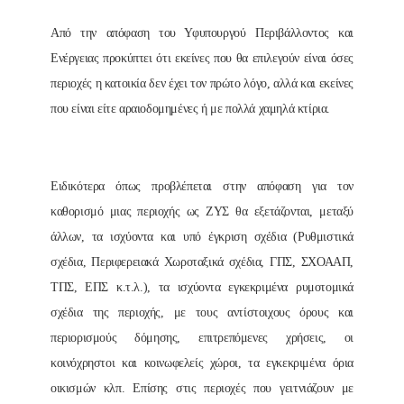
Από την απόφαση του Υφυπουργού Περιβάλλοντος και
Ενέργειας προκύπτει ότι εκείνες που θα επιλεγούν είναι όσες
περιοχές η κατοικία δεν έχει τον πρώτο λόγο, αλλά και εκείνες
που είναι είτε αραιοδομημένες ή με πολλά χαμηλά κτίρια.
Ειδικότερα όπως προβλέπεται στην απόφαση για τον
καθορισμό μιας περιοχής ως ΖΥΣ θα εξετάζονται, μεταξύ
άλλων, τα ισχύοντα και υπό έγκριση σχέδια (Ρυθμιστικά
σχέδια, Περιφερειακά Χωροταξικά σχέδια, ΓΠΣ, ΣΧΟΑΑΠ,
ΤΠΣ, ΕΠΣ κ.τ.λ.), τα ισχύοντα εγκεκριμένα ρυμοτομικά
σχέδια της περιοχής, με τους αντίστοιχους όρους και
περιορισμούς δόμησης, επιτρεπόμενες χρήσεις, οι
κοινόχρηστοι και κοινωφελείς χώροι, τα εγκεκριμένα όρια
οικισμών κλπ. Επίσης στις περιοχές που γειτνιάζουν με