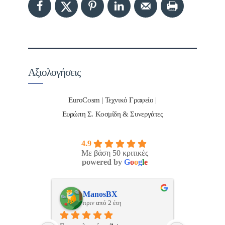
Αξιολογήσεις
EuroCosm | Τεχνικό Γραφείο |
Ευρώπη Σ. Κοσμίδη & Συνεργάτες
4.9
Με βάση 50 κριτικές
powered by
G
o
o
g
l
e
ulos
ManosBX
Νικ
πριν από 2 έτη
πριν