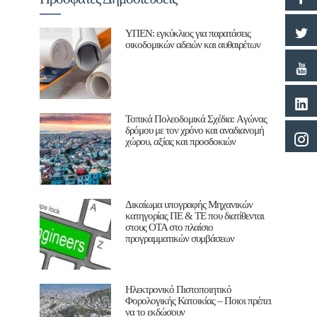
ΥΠΕΝ: εγκύκλιος για παρατάσεις
οικοδομικών αδειών και αυθαιρέτων
Τοπικά Πολεοδομικά Σχέδια: Aγώνας
δρόμου με τον χρόνο και αναδιανομή
χώρου, αξίας και προσδοκιών
Δικαίωμα υπογραφής Μηχανικών
κατηγορίας ΠΕ & ΤΕ που διατίθενται
στους ΟΤΑ στο πλαίσιο
προγραμματικών συμβάσεων
Ηλεκτρονικό Πιστοποιητικό
Φορολογικής Κατοικίας – Ποιοι πρέπει
να το εκδώσουν