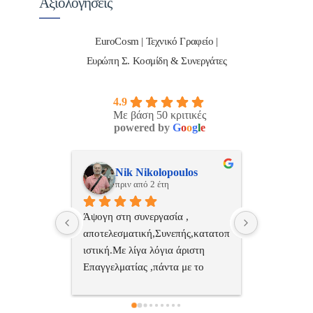
Αξιολογήσεις
EuroCosm | Τεχνικό Γραφείο |
Ευρώπη Σ. Κοσμίδη & Συνεργάτες
4.9
Με βάση 50 κριτικές
powered by
G
o
o
g
l
e
ulos
ManosBX
Νικ
πριν από 2 έτη
πριν
 , 
Επαγγελματίας  Άψογη 
Εξυπηρετική
πής,κατατοπ
συνεργασία
επαγγελματ
ριστη 
με το 
τώ πολύ 