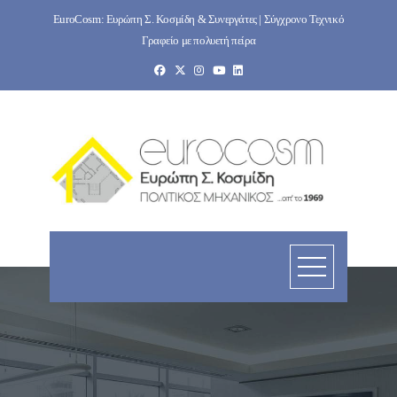
Skip
EuroCosm: Ευρώπη Σ. Κοσμίδη & Συνεργάτες | Σύγχρονο Τεχνικό
to
Γραφείο με πολυετή πείρα
content