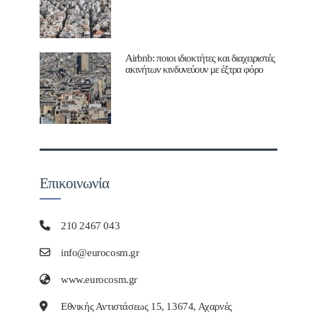
Airbnb: ποιοι ιδιοκτήτες και διαχειριστές
ακινήτων κινδυνεύουν με έξτρα φόρο
Επικοινωνία
210 2467 043
info@eurocosm.gr
www.eurocosm.gr
Εθνικής Αντιστάσεως 15, 13674, Αχαρνές