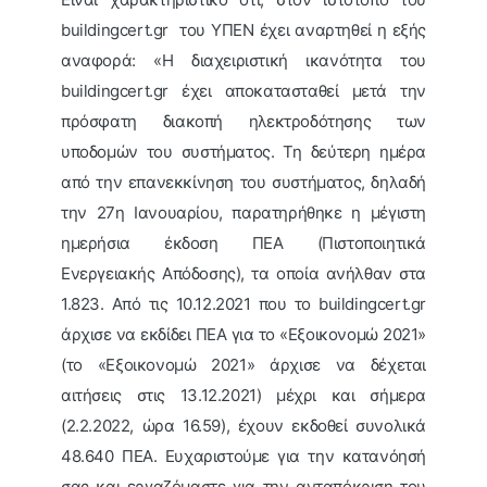
buildingcert.gr του ΥΠΕΝ έχει αναρτηθεί η εξής
αναφορά: «H διαχειριστική ικανότητα του
buildingcert.gr έχει αποκατασταθεί μετά την
πρόσφατη διακοπή ηλεκτροδότησης των
υποδομών του συστήματος. Τη δεύτερη ημέρα
από την επανεκκίνηση του συστήματος, δηλαδή
την 27η Ιανουαρίου, παρατηρήθηκε η μέγιστη
ημερήσια έκδοση ΠΕΑ (Πιστοποιητικά
Ενεργειακής Απόδοσης), τα οποία ανήλθαν στα
1.823. Από τις 10.12.2021 που το buildingcert.gr
άρχισε να εκδίδει ΠΕΑ για το «Εξοικονομώ 2021»
(το «Εξοικονομώ 2021» άρχισε να δέχεται
αιτήσεις στις 13.12.2021) μέχρι και σήμερα
(2.2.2022, ώρα 16.59), έχουν εκδοθεί συνολικά
48.640 ΠΕΑ. Ευχαριστούμε για την κατανόησή
σας και εργαζόμαστε για την ανταπόκριση του