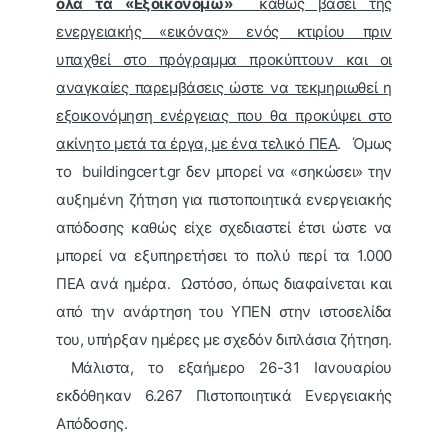
όλα τα «Εξοικονομώ»
καθώς βάσει της
ενεργειακής «εικόνας» ενός κτιρίου πριν
υπαχθεί στο πρόγραμμα προκύπτουν και οι
αναγκαίες παρεμβάσεις ώστε να τεκμηριωθεί η
εξοικονόμηση ενέργειας που θα προκύψει στο
ακίνητο μετά τα έργα, με ένα τελικό ΠΕΑ
. Όμως
το buildingcert.gr δεν μπορεί να «σηκώσει» την
αυξημένη ζήτηση για πιστοποιητικά ενεργειακής
απόδοσης καθώς είχε σχεδιαστεί έτσι ώστε να
μπορεί να εξυπηρετήσει το πολύ περί τα 1.000
ΠΕΑ ανά ημέρα. Ωστόσο, όπως διαφαίνεται και
από την ανάρτηση του ΥΠΕΝ στην ιστοσελίδα
του, υπήρξαν ημέρες με σχεδόν διπλάσια ζήτηση.
Μάλιστα, το εξαήμερο 26-31 Ιανουαρίου
εκδόθηκαν 6.267 Πιστοποιητικά Ενεργειακής
Απόδοσης.