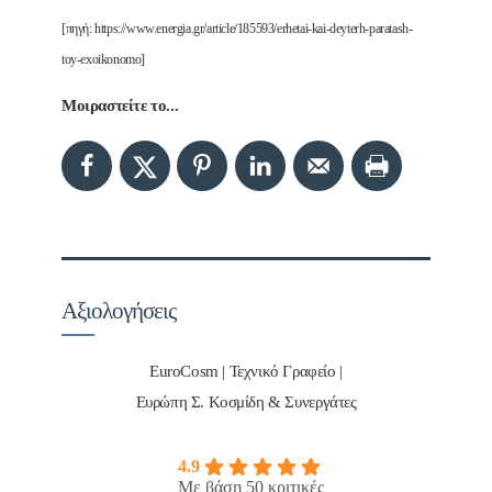
[πηγή: https://www.energia.gr/article/185593/erhetai-kai-deyterh-paratash-
toy-exoikonomo]
Μοιραστείτε το...
Αξιολογήσεις
EuroCosm | Τεχνικό Γραφείο |
Ευρώπη Σ. Κοσμίδη & Συνεργάτες
4.9
Με βάση 50 κριτικές