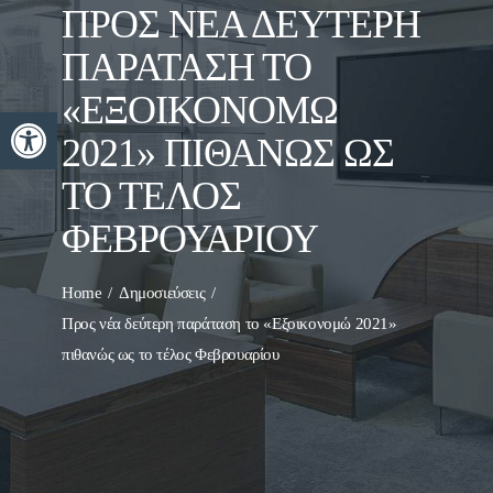
ΠΡΟΣ ΝΈΑ ΔΕΎΤΕΡΗ
ΠΑΡΆΤΑΣΗ ΤΟ
«ΕΞΟΙΚΟΝΟΜΏ
Ανοίξτε τη γραμμή εργαλείων
2021» ΠΙΘΑΝΏΣ ΩΣ
ΤΟ ΤΈΛΟΣ
ΦΕΒΡΟΥΑΡΊΟΥ
Home
Δημοσιεύσεις
Προς νέα δεύτερη παράταση το «Εξοικονομώ 2021»
πιθανώς ως το τέλος Φεβρουαρίου