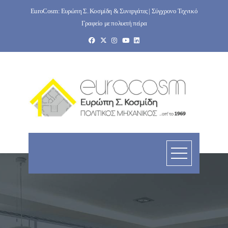
Skip
EuroCosm: Ευρώπη Σ. Κοσμίδη & Συνεργάτες | Σύγχρονο Τεχνικό
to
Γραφείο με πολυετή πείρα
content