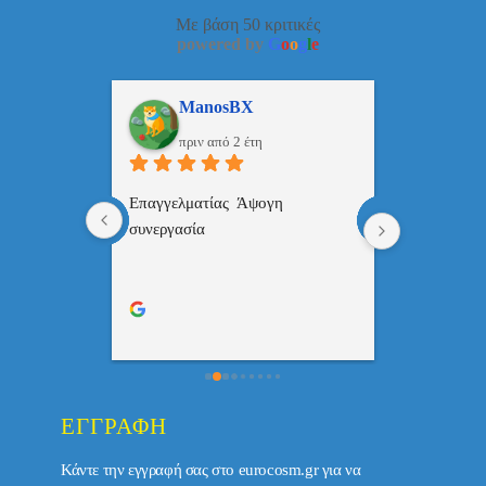
Με βάση 50 κριτικές
powered by
G
o
o
g
l
e
ulos
ManosBX
Νικ
πριν από 2 έτη
πριν
 , 
Επαγγελματίας  Άψογη 
Εξυπηρετική
πής,κατατοπ
συνεργασία
επαγγελματ
ριστη 
με το 
τώ πολύ 
ΕΓΓΡΑΦΉ
Κάντε την εγγραφή σας στο eurocosm.gr για να