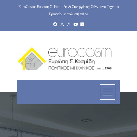
Skip
EuroCosm: Ευρώπη Σ. Κοσμίδη & Συνεργάτες | Σύγχρονο Τεχνικό
to
Γραφείο με πολυετή πείρα
content