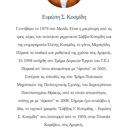
Ευρώπη Σ. Κοσμίδη
Γεννήθηκε το 1979 στο Μενίδι. Είναι η μικρότερη από τις
τρεις κόρες του πολιτικού μηχανικού Σάββα Κοσμίδη και
της επιχειρηματία Ελένης Κοσμίδη, το γένος Μιχαηλίδη.
Πέρασε τα παιδικά και μαθητικά της χρόνια στις Αχαρνές.
Το 1998 εισήχθη στο Τμήμα Δομικών Έργων του Τ.Ε.Ι.
Πειραιά απ' όπου αποφοίτησε με “άριστα” το 2003.
Συνέχισε τις σπουδές της στο Τμήμα Πολιτικών
Μηχανικών της Πολυτεχνικής Σχολής, του Δημοκρίτειου
Πανεπιστημίου Θράκης, από το οποίο αποφοίτησε,
επίσης με με “άριστα” το 2008. Σήμερα έχει αναλάβει η
ίδια, το τεχνικό γραφείο “Σάββας Γ. Κοσμίδης – Ευρώπη
Σ. Κοσμίδη” που λειτουργεί από το 1969, στην Πλατεία
Καράβου, στις Αχαρνές.