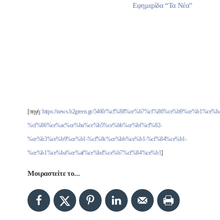
Εφημερίδα “Τα Νέα”
[πηγή:
https://news.b2green.gr/5460/%cf%88%ce%b7%cf%86%ce%b9%ce%b1%ce%
%cf%86%ce%ac%ce%ba%ce%b5%ce%bb%ce%bf%cf%82-
%ce%b3%ce%b9%ce%b1-%cf%8c%ce%bb%ce%b1-%cf%84%ce%b1-
%ce%b1%ce%ba%ce%af%ce%bd%ce%b7%cf%84%ce%b1
]
Μοιραστείτε το...