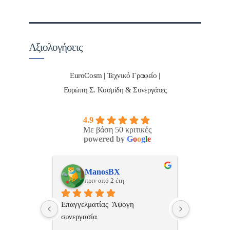
Αξιολογήσεις
EuroCosm | Τεχνικό Γραφείο |
Ευρώπη Σ. Κοσμίδη & Συνεργάτες
4.9
Με βάση 50 κριτικές
powered by
G
o
o
g
l
e
ulos
ManosBX
Νικ
πριν από 2 έτη
πριν
 , 
Επαγγελματίας  Άψογη 
Εξυπηρετική
πής,κατατοπ
συνεργασία
επαγγελματ
ριστη 