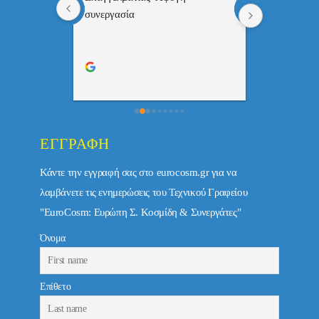
πής,κατατοπ
συνεργασία
επαγγελματ
ριστη 
με το 
τώ πολύ 
ΕΓΓΡΑΦΉ
Κάντε την εγγραφή σας στο eurocosm.gr για να
λαμβάνετε τις ενημερώσεις του Τεχνικού Γραφείου
"EuroCosm: Ευρώπη Σ. Κοσμίδη & Συνεργάτες"
Όνομα
Επίθετο