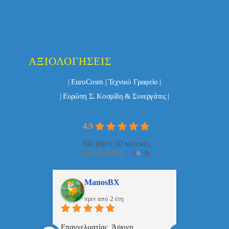
ΑΞΙΟΛΟΓΉΣΕΙΣ
| EuroCosm | Τεχνικό Γραφείο |
| Ευρώπη Σ. Κοσμίδη & Συνεργάτες |
4.9
Με βάση 50 κριτικές
powered by
G
o
o
g
l
e
ulos
ManosBX
Νικ
πριν από 2 έτη
πριν
 , 
Επαγγελματίας  Άψογη 
Εξυπηρετική