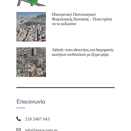
Ηλεκτρονικό Πιστοποιητικό
Φορολογικής Κατοικίας – Ποιοι πρέπει
να το εκδώσουν
Airbnb: ποιοι ιδιοκτήτες και διαχειριστές
ακινήτων κινδυνεύουν με έξτρα φόρο
Επικοινωνία
210 2467 043
info@eurocosm.gr