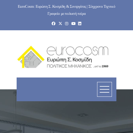
Skip
EuroCosm: Ευρώπη Σ. Κοσμίδη & Συνεργάτες | Σύγχρονο Τεχνικό
to
Γραφείο με πολυετή πείρα
content