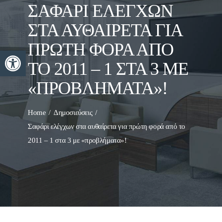
ΣΑΦΆΡΙ ΕΛΈΓΧΩΝ
ΣΤΑ ΑΥΘΑΊΡΕΤΑ ΓΙΑ
ΠΡΏΤΗ ΦΟΡΆ ΑΠΌ
Ανοίξτε τη γραμμή εργαλείων
ΤΟ 2011 – 1 ΣΤΑ 3 ΜΕ
«ΠΡΟΒΛΉΜΑΤΑ»!
Home
Δημοσιεύσεις
Σαφάρι ελέγχων στα αυθαίρετα για πρώτη φορά από το
2011 – 1 στα 3 με «προβλήματα»!