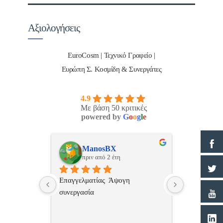
Αξιολογήσεις
EuroCosm | Τεχνικό Γραφείο |
Ευρώπη Σ. Κοσμίδη & Συνεργάτες
4.9
Με βάση 50 κριτικές
powered by
G
o
o
g
l
e
ulos
ManosBX
Νικ
πριν από 2 έτη
πριν
 , 
Επαγγελματίας  Άψογη 
Εξυπηρετική
πής,κατατοπ
συνεργασία
επαγγελματ
ριστη 
με το 