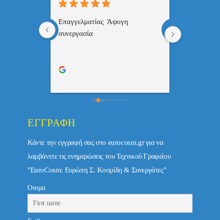
 , 
Επαγγελματίας  Άψογη 
Εξυπηρετική
πής,κατατοπ
συνεργασία
επαγγελματ
ριστη 
με το 
τώ πολύ 
ΕΓΓΡΑΦΉ
Κάντε την εγγραφή σας στο eurocosm.gr για να
λαμβάνετε τις ενημερώσεις του Τεχνικού Γραφείου
"EuroCosm: Ευρώπη Σ. Κοσμίδη & Συνεργάτες"
Όνομα