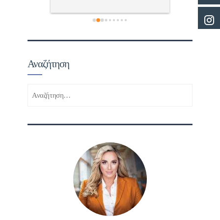
τώ πολύ 
Αναζήτηση
Αναζήτηση
για: