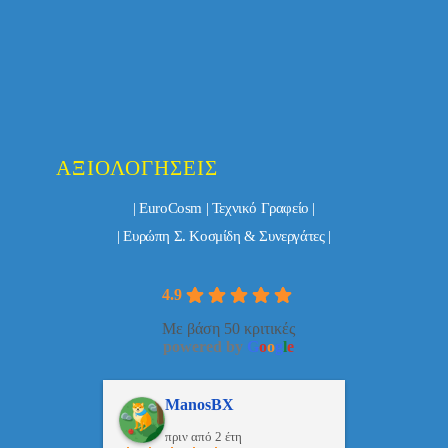
ΑΞΙΟΛΟΓΉΣΕΙΣ
| EuroCosm | Τεχνικό Γραφείο |
| Ευρώπη Σ. Κοσμίδη & Συνεργάτες |
4.9
Με βάση 50 κριτικές
powered by
G
o
o
g
l
e
ulos
ManosBX
Νικ
πριν από 2 έτη
πριν