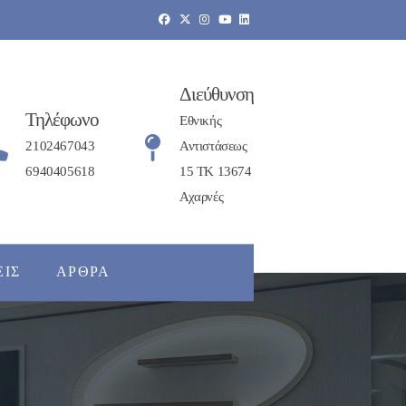
Διεύθυνση
Τηλέφωνο
Εθνικής
2102467043
Αντιστάσεως
6940405618
15 ΤΚ 13674
Αχαρνές
ΕΙΣ
ΆΡΘΡΑ