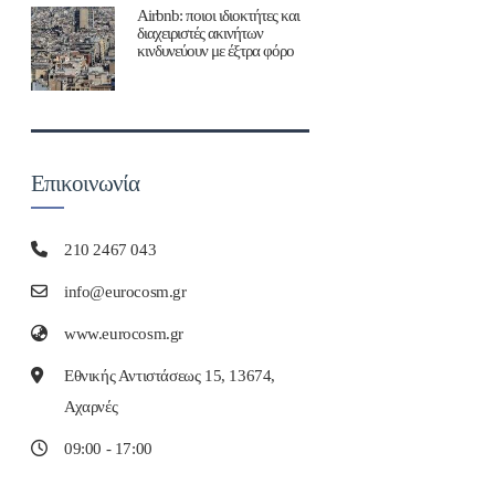
Airbnb: ποιοι ιδιοκτήτες και
διαχειριστές ακινήτων
κινδυνεύουν με έξτρα φόρο
Επικοινωνία
210 2467 043
info@eurocosm.gr
www.eurocosm.gr
Εθνικής Αντιστάσεως 15, 13674,
Αχαρνές
09:00 - 17:00