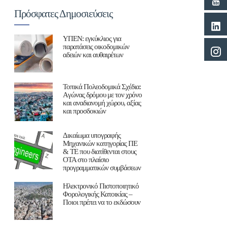
Πρόσφατες Δημοσιεύσεις
ΥΠΕΝ: εγκύκλιος για
παρατάσεις οικοδομικών
αδειών και αυθαιρέτων
Τοπικά Πολεοδομικά Σχέδια:
Aγώνας δρόμου με τον χρόνο
και αναδιανομή χώρου, αξίας
και προσδοκιών
Δικαίωμα υπογραφής
Μηχανικών κατηγορίας ΠΕ
& ΤΕ που διατίθενται στους
ΟΤΑ στο πλαίσιο
προγραμματικών συμβάσεων
Ηλεκτρονικό Πιστοποιητικό
Φορολογικής Κατοικίας –
Ποιοι πρέπει να το εκδώσουν