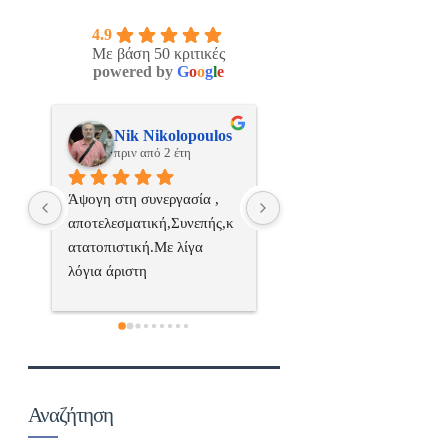
4.9
Με βάση 50 κριτικές
powered by
G
o
o
g
l
e
os
ManosBX
Νικος Σταυριανο
πριν από 2 έτη
πριν από 2 έτη
 
Επαγγελματίας  Άψογη 
Εξυπηρετική, γρήγορη, και
ς,κ
συνεργασία
σωστή 
επαγγελματιαςΕυχαριστώ 
πολύ
 
α..
Αναζήτηση