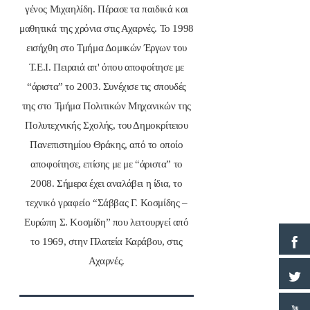
γένος Μιχαηλίδη. Πέρασε τα παιδικά και
μαθητικά της χρόνια στις Αχαρνές. Το 1998
εισήχθη στο Τμήμα Δομικών Έργων του
Τ.Ε.Ι. Πειραιά απ' όπου αποφοίτησε με
“άριστα” το 2003. Συνέχισε τις σπουδές
της στο Τμήμα Πολιτικών Μηχανικών της
Πολυτεχνικής Σχολής, του Δημοκρίτειου
Πανεπιστημίου Θράκης, από το οποίο
αποφοίτησε, επίσης με με “άριστα” το
2008. Σήμερα έχει αναλάβει η ίδια, το
τεχνικό γραφείο “Σάββας Γ. Κοσμίδης –
Ευρώπη Σ. Κοσμίδη” που λειτουργεί από
το 1969, στην Πλατεία Καράβου, στις
Αχαρνές.