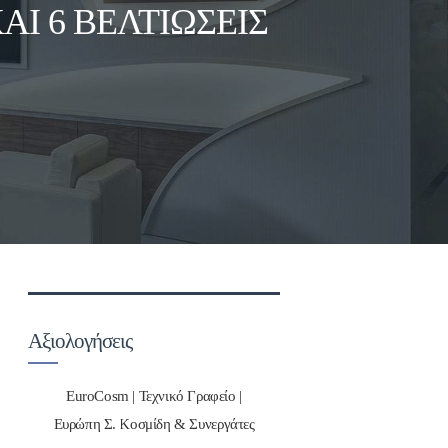
ΑΙ 6 ΒΕΛΤΙΏΣΕΙΣ
Αξιολογήσεις
EuroCosm | Τεχνικό Γραφείο |
Ευρώπη Σ. Κοσμίδη & Συνεργάτες