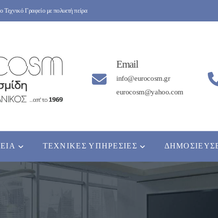
 Τεχνικό Γραφείο με πολυετή πείρα
Email
info@eurocosm.gr
eurocosm@yahoo.com
ΡΕΊΑ
ΤΕΧΝΙΚΈΣ ΥΠΗΡΕΣΊΕΣ
ΔΗΜΟΣΙΕΎΣ