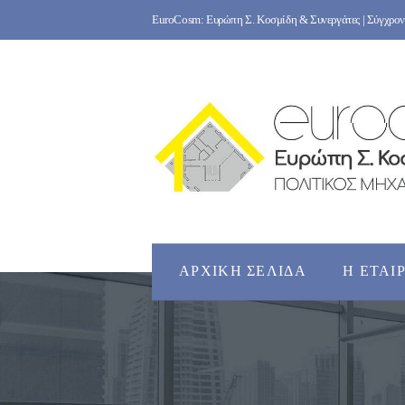
Skip
EuroCosm: Ευρώπη Σ. Κοσμίδη & Συνεργάτες | Σύγχρονο
to
content
ΑΡΧΙΚΉ ΣΕΛΊΔΑ
Η ΕΤΑΙ