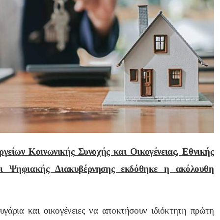
Nik Nikolopoul
πριν από 2 έτη
Άψογη στη συνεργασία ,
αποτελεσματική,Συνεπή
ατατοπιστική.Με λίγα 
λόγια άριστη 
Επαγγελματίας ,πάντα με
γείων Κοινωνικής Συνοχής και Οικογένειας, Εθνικής
το χαμόγελο.Την 
αι Ψηφιακής Διακυβέρνησης εκδόθηκε η ακόλουθη
Ευχαριστώ πολύ και την 
ΣΥΣΤΗΝΩ ανεπιφύλακτ
υγάρια και οικογένειες να αποκτήσουν ιδιόκτητη πρώτη