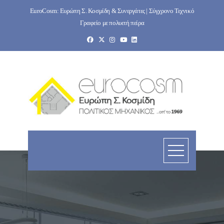
Skip
EuroCosm: Ευρώπη Σ. Κοσμίδη & Συνεργάτες | Σύγχρονο Τεχνικό
to
Γραφείο με πολυετή πείρα
content