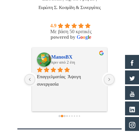
Ευρώπη Σ. Κοσμίδη & Συνεργάτες
4.9
Με βάση 50 κριτικές
powered by
G
o
o
g
l
e
Νικος Σταυριανος
Pan
πριν από 2 έτη
πριν
 
Εξυπηρετική, γρήγορη, και σωστή 
Πολυ καλη 
επαγγελματιαςΕυχαριστώ πολύ
επικοινωνια
εξυπηρέτησ
ανεπιφύλακ