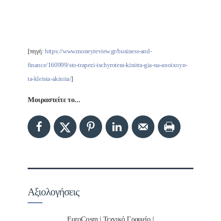
[πηγή:
https://www.moneyreview.gr/business-and-
finance/160999/sto-trapezi-ischyrotera-kinitra-gia-na-anoixoyn-
ta-kleista-akinita/
]
Μοιραστείτε το...
Αξιολογήσεις
EuroCosm | Τεχνικό Γραφείο |