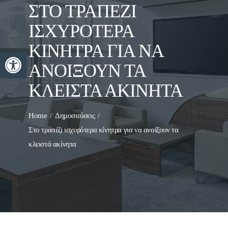
ΣΤΟ ΤΡΑΠΈΖΙ
ΙΣΧΥΡΌΤΕΡΑ
ΚΊΝΗΤΡΑ ΓΙΑ ΝΑ
Ανοίξτε τη γραμμή εργαλείων
ΑΝΟΊΞΟΥΝ ΤΑ
ΚΛΕΙΣΤΆ ΑΚΊΝΗΤΑ
Home
Δημοσιεύσεις
Στο τραπέζι ισχυρότερα κίνητρα για να ανοίξουν τα
κλειστά ακίνητα