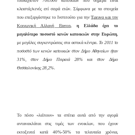
τουλάχιστον 700.000 κατοικιών που σήμερα είναι
κλειστές/κενές επί σειρά ετών. Σύμφωνα με τα στοιχεία
που επεξεργάστηκε το Ινστιτούτο για την
Έρευνα και την
Κοινωνική Αλλαγή Eteron
,
η Ελλάδα έχει το
μεγαλύτερο ποσοστό κενών κατοικιών στην Ευρώπη
,
με μεγάλες συγκεντρώσεις στα αστικά κέντρα.
Το 2011 το
ποσοστό των κενών κατοικιών στον Δήμο Αθηναίων ήταν
31%, στον Δήμο Πειραιά 28% και στον Δήμο
Θεσσαλονίκης 28,2%
.
Το πόσο «λείπουν» τα σπίτια αυτά από την αγορά
αντανακλάται στις τιμές των ενοικίων, που έχουν
εκτοξευτεί κατά 40%-50% τα τελευταία χρόνια,