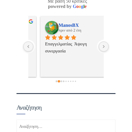
Με βάση 50 κριτικές
powered by
G
o
o
g
l
e
ulos
ManosBX
Νικ
πριν από 2 έτη
πριν
 , 
Επαγγελματίας  Άψογη 
Εξυπηρετική
πής,κατατοπ
συνεργασία
επαγγελματ
ριστη 
με το 
τώ πολύ 
Αναζήτηση
Αναζήτηση
για: