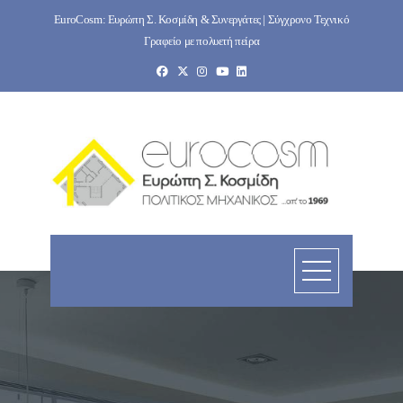
Skip
EuroCosm: Ευρώπη Σ. Κοσμίδη & Συνεργάτες | Σύγχρονο Τεχνικό
to
Γραφείο με πολυετή πείρα
content