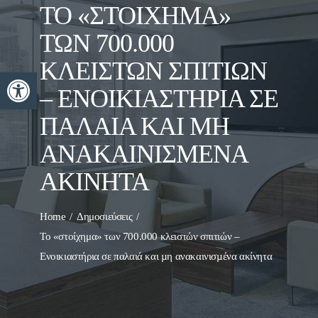
ΤΟ «ΣΤΟΊΧΗΜΑ»
ΤΩΝ 700.000
ΚΛΕΙΣΤΏΝ ΣΠΙΤΙΏΝ
Ανοίξτε τη γραμμή εργαλείων
– ΕΝΟΙΚΙΑΣΤΉΡΙΑ ΣΕ
ΠΑΛΑΙΆ ΚΑΙ ΜΗ
ΑΝΑΚΑΙΝΙΣΜΈΝΑ
ΑΚΊΝΗΤΑ
Home
Δημοσιεύσεις
Το «στοίχημα» των 700.000 κλειστών σπιτιών –
Ενοικιαστήρια σε παλαιά και µη ανακαινισµένα ακίνητα