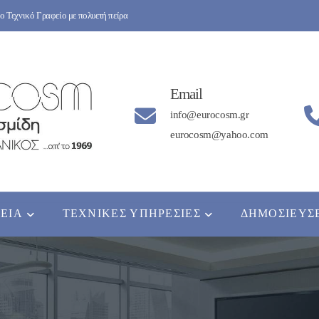
 Τεχνικό Γραφείο με πολυετή πείρα
Email
info@eurocosm.gr
eurocosm@yahoo.com
ΡΕΊΑ
ΤΕΧΝΙΚΈΣ ΥΠΗΡΕΣΊΕΣ
ΔΗΜΟΣΙΕΎΣ