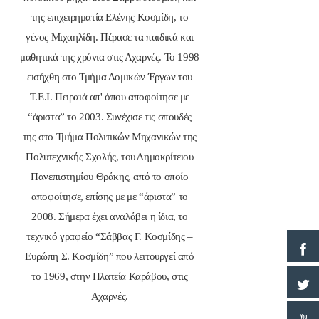
της επιχειρηματία Ελένης Κοσμίδη, το
γένος Μιχαηλίδη. Πέρασε τα παιδικά και
μαθητικά της χρόνια στις Αχαρνές. Το 1998
εισήχθη στο Τμήμα Δομικών Έργων του
Τ.Ε.Ι. Πειραιά απ' όπου αποφοίτησε με
“άριστα” το 2003. Συνέχισε τις σπουδές
της στο Τμήμα Πολιτικών Μηχανικών της
Πολυτεχνικής Σχολής, του Δημοκρίτειου
Πανεπιστημίου Θράκης, από το οποίο
αποφοίτησε, επίσης με με “άριστα” το
2008. Σήμερα έχει αναλάβει η ίδια, το
τεχνικό γραφείο “Σάββας Γ. Κοσμίδης –
Ευρώπη Σ. Κοσμίδη” που λειτουργεί από
το 1969, στην Πλατεία Καράβου, στις
Αχαρνές.