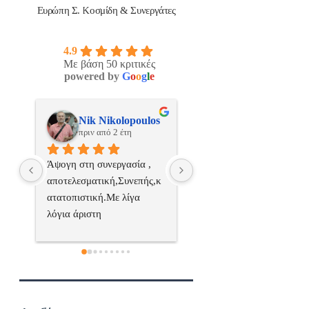
Ευρώπη Σ. Κοσμίδη & Συνεργάτες
4.9
Με βάση 50 κριτικές
powered by
G
o
o
g
l
e
os
ManosBX
Νικος Σταυριανο
πριν από 2 έτη
πριν από 2 έτη
 
Επαγγελματίας  Άψογη 
Εξυπηρετική, γρήγορη, και
ς,κ
συνεργασία
σωστή 
επαγγελματιαςΕυχαριστώ 
πολύ
 
α..