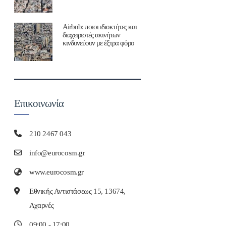
Airbnb: ποιοι ιδιοκτήτες και
διαχειριστές ακινήτων
κινδυνεύουν με έξτρα φόρο
Επικοινωνία
210 2467 043
info@eurocosm.gr
www.eurocosm.gr
Εθνικής Αντιστάσεως 15, 13674,
Αχαρνές
09:00 - 17:00