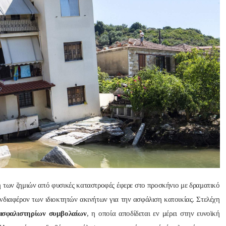
Nik Nikolopoul
πριν από 2 έτη
Άψογη στη συνεργασία ,
αποτελεσματική,Συνεπή
ατατοπιστική.Με λίγα 
λόγια άριστη 
Επαγγελματίας ,πάντα με
το χαμόγελο.Την 
 των ζημιών από φυσικές καταστροφές
έφερε στο προσκήνιο με δραματικό
Ευχαριστώ πολύ και την 
νδιαφέρον των ιδιοκτητών ακινήτων για την ασφάλιση κατοικίας. Στελέχη
ΣΥΣΤΗΝΩ ανεπιφύλακτ
ασφαλιστηρίων συμβολαίων
, η οποία αποδίδεται εν μέρει στην ευνοϊκή