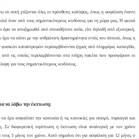
ω σε αυτή χτίζονται όλες οι πρόσθετες καλύψεις, όπως η ασφάλιση έναντι
λεί έναν από τους σημαντικότερους κινδύνους για τη χώρα μας. Η φωτιά
ι άρα να αποζημιωθεί από οποιαδήποτε αιτία, είτε δηλαδή από εξωτερική,
υ έχει να κάνει με την ανθρώπινη δραστηριότητα εντός του σπιτιού, όπως η
ων φυσικών καταστροφών περιλαμβάνονται ζημιές από πλημμύρα, καταιγίδα,
ες από τις οποίες περιλαμβάνονται στα πλήρη πακέτα που προσφέρουν οι
άλυψη για τους σημαντικότερους κινδύνους.
για να λάβω την έκπτωση;
να έχει ασφαλίσει την κατοικία ή τις κατοικίες για σεισμό, πυρκαγιά και
ς. Σε διαφορετική περίπτωση η έκπτωση είναι αναλογική με τον χρόνο
 τους 3 μήνες τον χρόνο. Αυτό σημαίνει ότι για ασφάλιση για 12 μήνες ο