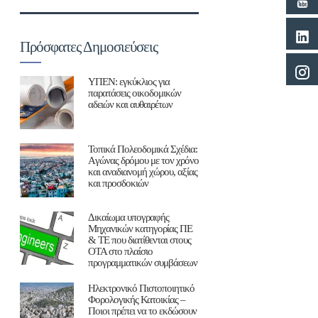
Πρόσφατες Δημοσιεύσεις
ΥΠΕΝ: εγκύκλιος για
παρατάσεις οικοδομικών
αδειών και αυθαιρέτων
Τοπικά Πολεοδομικά Σχέδια:
Aγώνας δρόμου με τον χρόνο
και αναδιανομή χώρου, αξίας
και προσδοκιών
Δικαίωμα υπογραφής
Μηχανικών κατηγορίας ΠΕ
& ΤΕ που διατίθενται στους
ΟΤΑ στο πλαίσιο
προγραμματικών συμβάσεων
Ηλεκτρονικό Πιστοποιητικό
Φορολογικής Κατοικίας –
Ποιοι πρέπει να το εκδώσουν