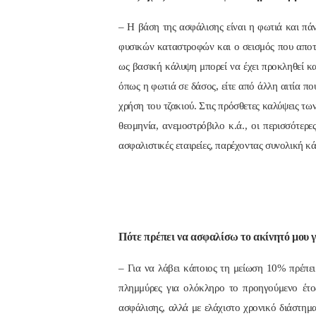
– Η βάση της ασφάλισης είναι η φωτιά και πάν
φυσικών καταστροφών και ο σεισμός που αποτε
ως βασική κάλυψη μπορεί να έχει προκληθεί κα
όπως η φωτιά σε δάσος, είτε από άλλη αιτία πο
χρήση του τζακιού. Στις πρόσθετες καλύψεις τ
θεομηνία, ανεμοστρόβιλο κ.ά., οι περισσότερ
ασφαλιστικές εταιρείες, παρέχοντας συνολική κ
Πότε πρέπει να ασφαλίσω το ακίνητό μου 
– Για να λάβει κάποιος τη μείωση 10% πρέπει 
πλημμύρες για ολόκληρο το προηγούμενο έτο
ασφάλισης, αλλά με ελάχιστο χρονικό διάστημα