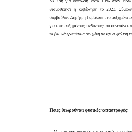
ρύθμιση για έκπτωση κατά 10% στον ΕΝΦΙΑ
θεσμοθέτησε η κυβέρνηση το 2023. Σύμφων
συμβούλων Δημήτρη Γαβαλάκη, το αυξημένο ενδ
για τους αυξημένους κινδύνους που συνεπάγετα
τα βασικά ερωτήματα σε σχέση με την ασφάλιση κα
Ποιες θεωρούνται φυσικές καταστροφές;
– Με τον όρο φυσικές καταστροφές εννοούμε