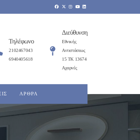
Διεύθυνση
Τηλέφωνο
Εθνικής
2102467043
Αντιστάσεως
6940405618
15 ΤΚ 13674
Αχαρνές
ΕΙΣ
ΆΡΘΡΑ