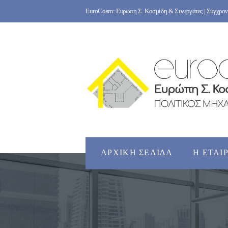
Skip
EuroCosm: Ευρώπη Σ. Κοσμίδη & Συνεργάτες | Σύγχρονο
to
content
ΑΡΧΙΚΉ ΣΕΛΊΔΑ
Η ΕΤΑΙ