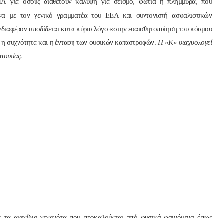
 για όσους διαθέτουν κάλυψη για σεισμό, φωτιά ή πλημμύρα, που
α με τον γενικό γραμματέα του ΕΕΑ και συντονιστή ασφαλιστικών
ιαφέρον αποδίδεται κατά κύριο λόγο «στην ευαισθητοποίηση του κόσμου
ι η συχνότητα και η ένταση των φυσικών καταστροφών.
Η «Κ» σταχυολογεί
τοικίας.
 τα αιφνίδια γεγονότα που προκαλούνται από φυσικά φαινόμενα όπως