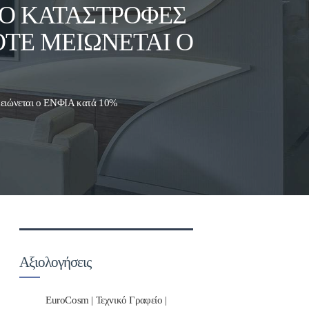
ΠΌ ΚΑΤΑΣΤΡΟΦΈΣ
ΌΤΕ ΜΕΙΏΝΕΤΑΙ Ο
ε μειώνεται ο ΕΝΦΙΑ κατά 10%
Αξιολογήσεις
EuroCosm | Τεχνικό Γραφείο |