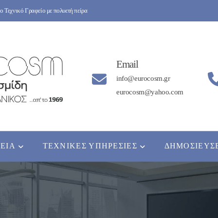
 Τεχνικό Γραφείο με πολυετή πείρα
Email
info@eurocosm.gr
eurocosm@yahoo.com
ΡΕΊΑ
ΤΕΧΝΙΚΈΣ ΥΠΗΡΕΣΊΕΣ
ΔΗΜΟΣΙΕΎΣ