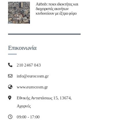
Airbnb: ποιοι ιδιοκτήτες και
διαχειριστές ακινήτων
κινδυνεύουν με έξτρα φόρο
Επικοινωνία
210 2467 043
info@eurocosm.gr
www.eurocosm.gr
Εθνικής Αντιστάσεως 15, 13674,
Αχαρνές
09:00 - 17:00