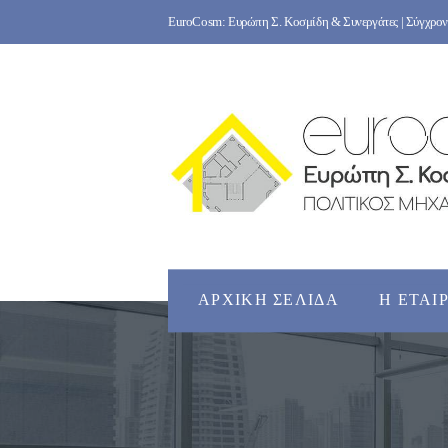
Skip
EuroCosm: Ευρώπη Σ. Κοσμίδη & Συνεργάτες | Σύγχρονο
to
content
ΑΡΧΙΚΉ ΣΕΛΊΔΑ
Η ΕΤΑΙ