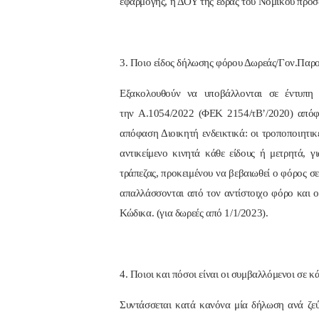
εφαρμογής, η ΔΟΥ της έδρας του Νομικού προ
3. Ποιο είδος δήλωσης φόρου Δωρεάς/Γον.Παρο
Εξακολουθούν να υποβάλλονται σε έντυπη
την Α.1054/2022 (ΦΕΚ 2154/τΒ’/2020) απόφ
απόφαση Διοικητή ενδεικτικά: οι τροποποιητικ
αντικείμενο κινητά κάθε είδους ή μετρητά, 
τράπεζας, προκειμένου να βεβαιωθεί ο φόρος σ
απαλλάσσονται από τον αντίστοιχο φόρο και ο
Κώδικα. (για δωρεές από 1/1/2023).
4. Ποιοι και πόσοι είναι οι συμβαλλόμενοι σε κ
Συντάσσεται κατά κανόνα μία δήλωση ανά ζεύ