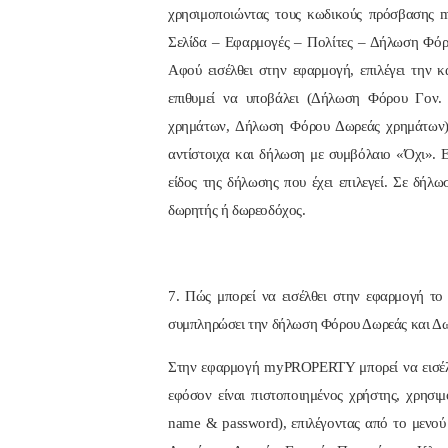
χρησιμοποιώντας τους κωδικούς πρόσβασης 
Σελίδα – Εφαρμογές – Πολίτες – Δήλωση Φό
Αφού εισέλθει στην εφαρμογή, επιλέγει την 
επιθυμεί να υποβάλει (Δήλωση Φόρου Γον
χρημάτων, Δήλωση Φόρου Δωρεάς χρημάτων).
αντίστοιχα και δήλωση με συμβόλαιο «Όχι». Ε
είδος της δήλωσης που έχει επιλεγεί. Σε δή
δωρητής ή δωρεοδόχος.
7. Πώς μπορεί να εισέλθει στην εφαρμογή τ
συμπληρώσει την δήλωση Φόρου Δωρεάς και Δ
Στην εφαρμογή myPROPERTY μπορεί να εισέλθ
εφόσον είναι πιστοποιημένος χρήστης, χρησ
name & password), επιλέγοντας από το μενο