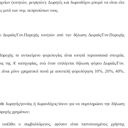
χείων (κινητών, μετρητών). Δωρητές και δωρεοδόχοι μπορεί να είναι είτε
ες μετά των νομ. εκπροσώπων τους.
ου Δωρεάς/Γον.Παροχής κινητών από την δήλωση Δωρεάς/Γον.Παροχής
ροχής το αντικείμενο φορολογίας είναι κινητά περιουσιακά στοιχεία,
ς της Α’ κατηγορίας, ενώ όταν επιλέγεται δήλωση φόρου Δωρεάς/Γον.
ς είναι μόνο χρηματικά ποσά με αυτοτελή φορολόγηση 10%, 20%, 40%,
άθε δωρητής/γονέας ή δωρεοδόχος/τέκνο για να συμπληρώσει την δήλωση
αροχής χρημάτων;
σέλθει ο συμβαλλόμενος, εφόσον είναι πιστοποιημένος χρήστης