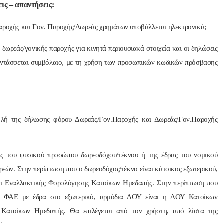
ις – απαντήσεις
:
παροχής και Γον. Παροχής/Δωρεάς χρημάτων υποβάλλεται ηλεκτρονικά;
 δωρεάς/γονικής παροχής για κινητά περιουσιακά στοιχεία και οι δηλώσεις
ντάσσεται συμβόλαιο, με τη χρήση των προσωπικών κωδικών πρόσβασης
ολή της δήλωσης φόρου Δωρεάς/Γον.Παροχής και Δωρεάς/Γον.Παροχής
ς του φυσικού προσώπου δωρεοδόχου/τέκνου ή της έδρας του νομικού
ρεών. Στην περίπτωση που ο δωρεοδόχος/τέκνο είναι κάτοικος εξωτερικού,
αι Εναλλακτικής Φορολόγησης Κατοίκων Ημεδαπής. Στην περίπτωση που
ας ΦΑΕ με έδρα στο εξωτερικό, αρμόδια ΔΟΥ είναι η ΔΟΥ Κατοίκων
 Κατοίκων Ημεδαπής. Θα επιλέγεται από τον χρήστη, από λίστα της