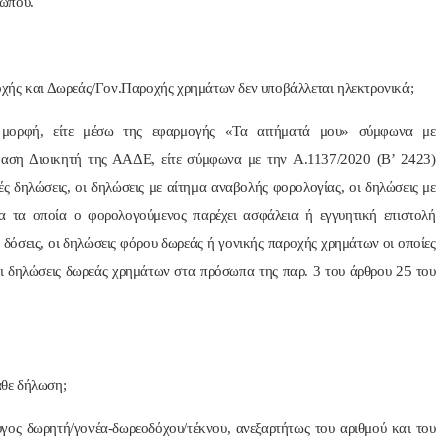
σώπου.
χής και Δωρεάς/Γον.Παροχής χρημάτων δεν υποβάλλεται ηλεκτρονικά;
 μορφή, είτε μέσω της εφαρμογής «Τα αιτήματά μου» σύμφωνα με
αση Διοικητή της ΑΑΔΕ, είτε σύμφωνα με την Α.1137/2020 (B’ 2423)
ές δηλώσεις, οι δηλώσεις με αίτημα αναβολής φορολογίας, οι δηλώσεις με
για τα οποία ο φορολογούμενος παρέχει ασφάλεια ή εγγυητική επιστολή
ε δόσεις, οι δηλώσεις φόρου δωρεάς ή γονικής παροχής χρημάτων οι οποίες
ι δηλώσεις δωρεάς χρημάτων στα πρόσωπα της παρ. 3 του άρθρου 25 του
άθε δήλωση;
γος δωρητή/γονέα-δωρεοδόχου/τέκνου, ανεξαρτήτως του αριθμού και του