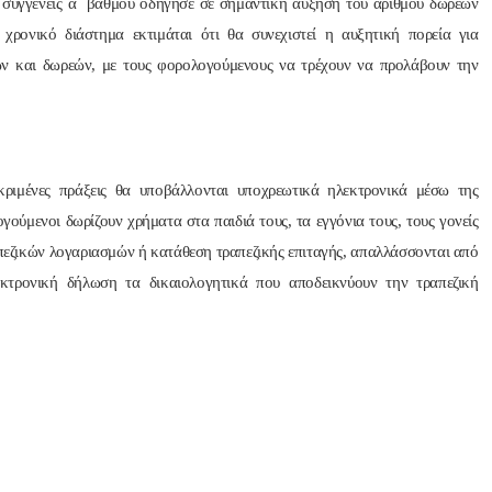
 συγγενείς α΄ βαθμού οδήγησε σε σημαντική αύξηση του αριθμού δωρεών
χρονικό διάστημα εκτιμάται ότι θα συνεχιστεί η αυξητική πορεία για
ών και δωρεών, με τους φορολογούμενους να τρέχουν να προλάβουν την
εκριμένες πράξεις θα υποβάλλονται υποχρεωτικά ηλεκτρονικά μέσω της
ύμενοι δωρίζουν χρήματα στα παιδιά τους, τα εγγόνια τους, τους γονείς
εζικών λογαριασμών ή κατάθεση τραπεζικής επιταγής, απαλλάσσονται από
κτρονική δήλωση τα δικαιολογητικά που αποδεικνύουν την τραπεζική