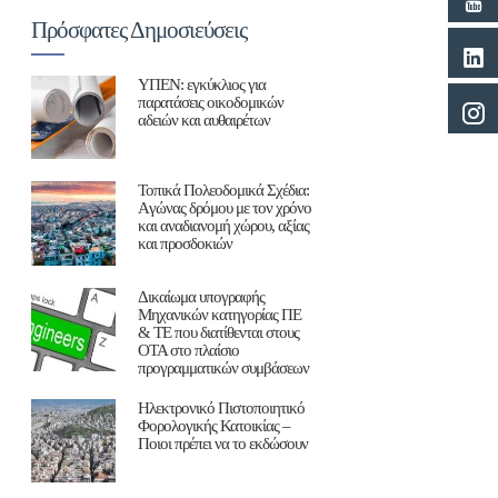
Πρόσφατες Δημοσιεύσεις
ΥΠΕΝ: εγκύκλιος για
παρατάσεις οικοδομικών
αδειών και αυθαιρέτων
Τοπικά Πολεοδομικά Σχέδια:
Aγώνας δρόμου με τον χρόνο
και αναδιανομή χώρου, αξίας
και προσδοκιών
Δικαίωμα υπογραφής
Μηχανικών κατηγορίας ΠΕ
& ΤΕ που διατίθενται στους
ΟΤΑ στο πλαίσιο
προγραμματικών συμβάσεων
Ηλεκτρονικό Πιστοποιητικό
Φορολογικής Κατοικίας –
Ποιοι πρέπει να το εκδώσουν