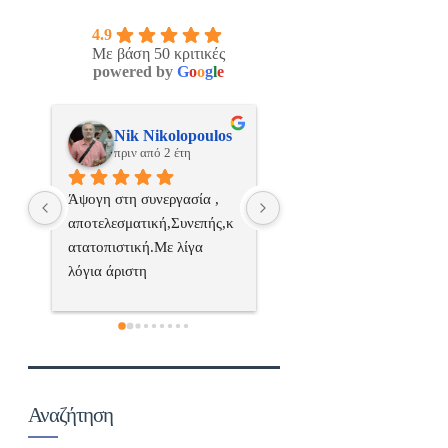
4.9
Με βάση 50 κριτικές
powered by
G
o
o
g
l
e
oulos
ManosBX
Νικος Σταυρια
πριν από 2 έτη
πριν από 2 έτη
 , 
Επαγγελματίας  Άψογη 
Εξυπηρετική, γρήγορη, 
πής,κ
συνεργασία
σωστή 
 
επαγγελματιαςΕυχαριστ
πολύ
 με 
ην 
κτα..
Αναζήτηση