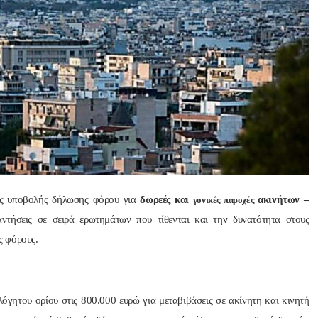
Nik Nikolop
πριν από 2 έτη
Άψογη στη συνεργασία
αποτελεσματική,Συνε
ατατοπιστική.Με λίγα
λόγια άριστη 
ής υποβολής δήλωσης φόρου για
δωρεές και
ακινήτων –
γονικές παροχές
Επαγγελματίας ,πάντα
αντήσεις σε σειρά ερωτημάτων που τίθενται και την δυνατότητα στους
το χαμόγελο.Την 
ς φόρους.
Ευχαριστώ πολύ και τ
ΣΥΣΤΗΝΩ ανεπιφύλα
όγητου ορίου στις 800.000 ευρώ για μεταβιβάσεις σε ακίνητη και κινητή