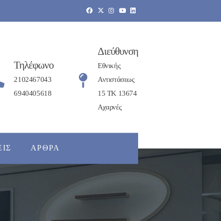
Διεύθυνση
Τηλέφωνο
Εθνικής
2102467043
Αντιστάσεως
6940405618
15 ΤΚ 13674
Αχαρνές
ΕΙΣ
ΆΡΘΡΑ