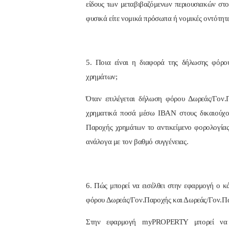
είδους των μεταβιβαζόμενων περιουσιακών στοι
φυσικά είτε νομικά πρόσωπα ή νομικές οντότητ
5. Ποια είναι η διαφορά της δήλωσης φόρ
χρημάτων;
Όταν επιλέγεται δήλωση φόρου Δωρεάς/Γον.Πα
χρηματικά ποσά μέσω ΙΒΑΝ στους δικαιούχου
Παροχής χρημάτων το αντικείμενο φορολογία
ανάλογα με τον βαθμό συγγένειας.
6. Πώς μπορεί να εισέλθει στην εφαρμογή ο κ
φόρου Δωρεάς/Γον.Παροχής και Δωρεάς/Γον.Π
Στην εφαρμογή myPROPERTY μπορεί να ει