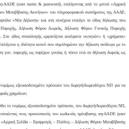
myAADE (user name & password), επιλέγοντας από το μενού «Αρχική
ρου Μεταβίβασης Ακινήτων» του πληροφοριακού συστήματος της ΑΑΔΕ.
καρτέλα «Νέα Δήλωση» και στη συνέχεια επιλέγει το είδος δήλωσης που
. Παροχής, Δήλωση Φόρου Δωρεάς, Δήλωση Φόρου Γονικής Παροχής
 Στο είδος συναλλαγής εμφανίζεται αυτόματα «κινητών» ή «χρήματα»
πιλέγεται η ιδιότητα αυτού που συμπληρώνει την δήλωση ανάλογα με το
λωση γον. παροχής ως παρέχων γονέας ή τέκνο ενώ σε δήλωση δωρεάς ως
ο νομίμως εξουσιοδοτημένο πρόσωπο του δωρητή/δωρεοδόχου ΝΠ για να
ωρεάς χρημάτων;
ει το νομίμως εξουσιοδοτημένο πρόσωπο, του δωρητή/δωρεοδόχου ΝΠ,
ιμοποιώντας τους προσωπικούς του κωδικούς πρόσβασης myAADE (user
ύ «Αρχική Σελίδα – Εφαρμογές – Πολίτες – Δήλωση Φόρου Μεταβίβασης