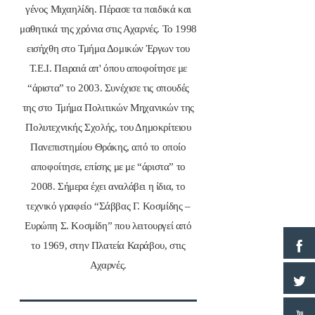
γένος Μιχαηλίδη. Πέρασε τα παιδικά και
μαθητικά της χρόνια στις Αχαρνές. Το 1998
εισήχθη στο Τμήμα Δομικών Έργων του
Τ.Ε.Ι. Πειραιά απ' όπου αποφοίτησε με
“άριστα” το 2003. Συνέχισε τις σπουδές
της στο Τμήμα Πολιτικών Μηχανικών της
Πολυτεχνικής Σχολής, του Δημοκρίτειου
Πανεπιστημίου Θράκης, από το οποίο
αποφοίτησε, επίσης με με “άριστα” το
2008. Σήμερα έχει αναλάβει η ίδια, το
τεχνικό γραφείο “Σάββας Γ. Κοσμίδης –
Ευρώπη Σ. Κοσμίδη” που λειτουργεί από
το 1969, στην Πλατεία Καράβου, στις
Αχαρνές.