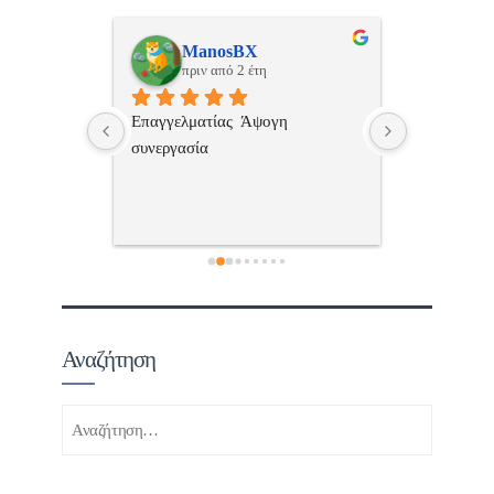
ulos
ManosBX
Νικ
πριν από 2 έτη
πριν
 , 
Επαγγελματίας  Άψογη 
Εξυπηρετική
πής,κατατοπ
συνεργασία
επαγγελματ
ριστη 
με το 
τώ πολύ 
Αναζήτηση
Αναζήτηση
για: