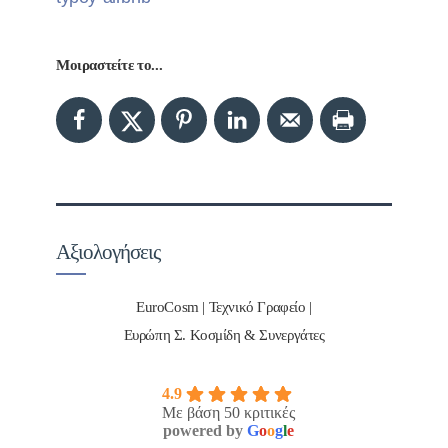
Μοιραστείτε το...
Αξιολογήσεις
EuroCosm | Τεχνικό Γραφείο |
Ευρώπη Σ. Κοσμίδη & Συνεργάτες
4.9
Με βάση 50 κριτικές
powered by
G
o
o
g
l
e