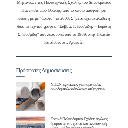
Μηχανικών της Πολυτεχνικής Σχολής, του Δημοκρίτειου
Πανεπιστημίου Θράκης, από το οποίο αποφοίτησε,
επίσης με με “άριστα” το 2008. Σήμερα έχει αναλάβει η
ίδια, το τεχνικό γραφείο “Σάββας Γ. Κοσμίδης – Ευρώπη
Σ. Κοσμίδη” που λειτουργεί από το 1969, στην Πλατεία
Καράβου, στις Αχαρνές.
Πρόσφατες Δημοσιεύσεις
ΥΠΕΝ: εγκύκλιος για παρατάσεις
οικοδομικών αδειών και αυθαιρέτων
Τοπικά Πολεοδομικά Σχέδια: Aγώνας
δρόμου με τον χρόνο και αναδιανομή
χώρου, αξίας και προσδοκιών