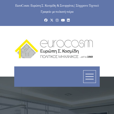
Skip
EuroCosm: Ευρώπη Σ. Κοσμίδη & Συνεργάτες | Σύγχρονο Τεχνικό
to
Γραφείο με πολυετή πείρα
content