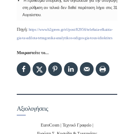
Η προθεσμία υποβολής των δηλώσεων για την υπαγωγή
στη ρύθμιση αν τελικά δεν δοθεί παράταση λήγει στις 31
Αυγούστου.
Πηγή:
https://www.b2green.gr/el/post/82956/teleftaia-efkairia-
gia-ta-adilota-tetragonika-analytikos-odigos-gia-tous-idioktites
Μοιραστείτε το...
Αξιολογήσεις
EuroCosm | Τεχνικό Γραφείο |
Ευρώπη Σ. Κοσμίδη & Συνεργάτες