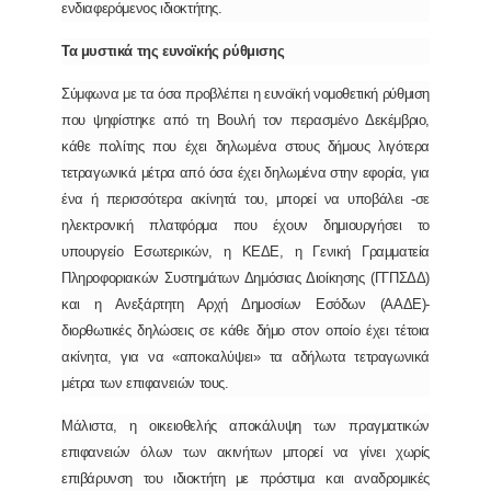
ενδιαφερόμενος ιδιοκτήτης.
Τα μυστικά της ευνοϊκής ρύθμισης
Σύμφωνα με τα όσα προβλέπει η ευνοϊκή νομοθετική ρύθμιση
που ψηφίστηκε από τη Βουλή τον περασμένο Δεκέμβριο,
κάθε πολίτης που έχει δηλωμένα στους δήμους λιγότερα
τετραγωνικά μέτρα από όσα έχει δηλωμένα στην εφορία, για
ένα ή περισσότερα ακίνητά του, μπορεί να υποβάλει -σε
ηλεκτρονική πλατφόρμα που έχουν δημιουργήσει το
υπουργείο Εσωτερικών, η ΚΕΔΕ, η Γενική Γραμματεία
Πληροφοριακών Συστημάτων Δημόσιας Διοίκησης (ΓΓΠΣΔΔ)
και η Ανεξάρτητη Αρχή Δημοσίων Εσόδων (ΑΑΔΕ)-
διορθωτικές δηλώσεις σε κάθε δήμο στον οποίο έχει τέτοια
ακίνητα, για να «αποκαλύψει» τα αδήλωτα τετραγωνικά
μέτρα των επιφανειών τους.
Μάλιστα, η οικειοθελής αποκάλυψη των πραγματικών
επιφανειών όλων των ακινήτων μπορεί να γίνει χωρίς
επιβάρυνση του ιδιοκτήτη με πρόστιμα και αναδρομικές