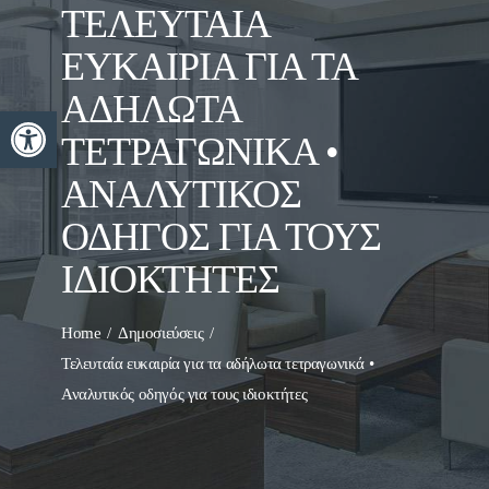
ΤΕΛΕΥΤΑΊΑ
ΕΥΚΑΙΡΊΑ ΓΙΑ ΤΑ
ΑΔΉΛΩΤΑ
Ανοίξτε τη γραμμή εργαλείων
ΤΕΤΡΑΓΩΝΙΚΆ •
ΑΝΑΛΥΤΙΚΌΣ
ΟΔΗΓΌΣ ΓΙΑ ΤΟΥΣ
ΙΔΙΟΚΤΉΤΕΣ
Home
Δημοσιεύσεις
Τελευταία ευκαιρία για τα αδήλωτα τετραγωνικά •
Αναλυτικός οδηγός για τους ιδιοκτήτες