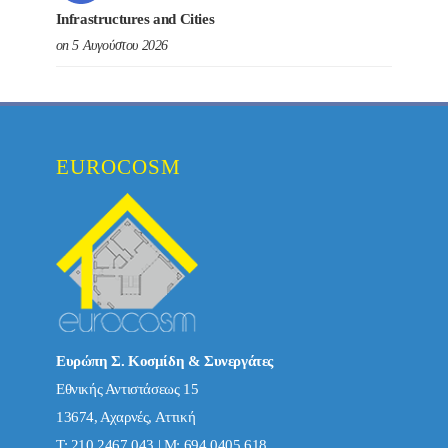
Infrastructures and Cities
on 5 Αυγούστου 2026
EUROCOSM
Ευρώπη Σ. Κοσμίδη & Συνεργάτες
Εθνικής Αντιστάσεως 15
13674, Αχαρνές, Αττική
Τ: 210 2467 043 | Μ: 694 0405 618