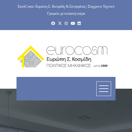
Skip
EuroCosm: Ευρώπη Σ. Κοσμίδη & Συνεργάτες | Σύγχρονο Τεχνικό
to
Γραφείο με πολυετή πείρα
content