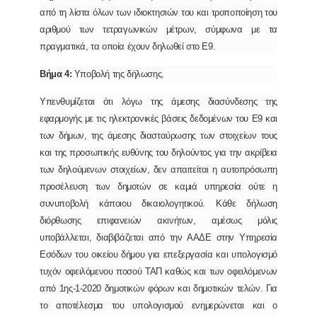
από τη λίστα όλων των ιδιοκτησιών του και τροποποίηση του
αριθμού των τετραγωνικών μέτρων, σύμφωνα με τα
πραγματικά, τα οποία έχουν δηλωθεί στο Ε9.
Βήμα 4:
Υποβολή της δήλωσης.
Υπενθυμίζεται ότι λόγω της άμεσης διασύνδεσης της
εφαρμογής με τις ηλεκτρονικές βάσεις δεδομένων του Ε9 και
των δήμων, της άμεσης διασταύρωσης των στοιχείων τους
και της προσωπικής ευθύνης του δηλούντος για την ακρίβεια
των δηλούμενων στοιχείων, δεν απαιτείται η αυτοπρόσωπη
προσέλευση των δημοτών σε καμιά υπηρεσία ούτε η
συνυποβολή κάποιου δικαιολογητικού. Κάθε δήλωση
διόρθωσης επιφανειών ακινήτων, αμέσως μόλις
υποβάλλεται, διαβιβάζεται από την ΑΑΔΕ στην Υπηρεσία
Εσόδων του οικείου δήμου για επεξεργασία και υπολογισμό
τυχόν οφειλόμενου ποσού ΤΑΠ καθώς και των οφειλόμενων
από 1ης-1-2020 δημοτικών φόρων και δημοτικών τελών. Για
το αποτέλεσμα του υπολογισμού ενημερώνεται και ο