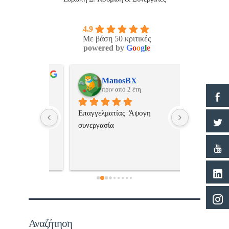
4.9
Με βάση 50 κριτικές
powered by
G
o
o
g
l
e
ulos
ManosBX
Νικ
πριν από 2 έτη
πριν
 , 
Επαγγελματίας  Άψογη 
Εξυπηρετική
πής,κατατοπ
συνεργασία
επαγγελματ
ριστη 
με το 
τώ πολύ 
Αναζήτηση