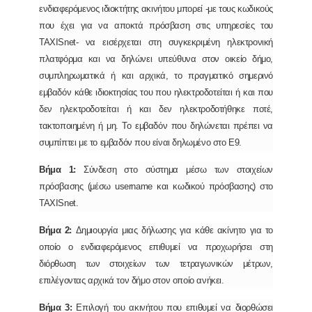
ενδιαφερόμενος ιδιοκτήτης ακινήτου μπορεί -με τους κωδικούς
που έχει για να αποκτά πρόσβαση στις υπηρεσίες του
TAXISnet- να εισέρχεται στη συγκεκριμένη ηλεκτρονική
πλατφόρμα και να δηλώνει υπεύθυνα στον οικείο δήμο,
συμπληρωματικά ή και αρχικά, το πραγματικό σημερινό
εμβαδόν κάθε ιδιοκτησίας του που ηλεκτροδοτείται ή και που
δεν ηλεκτροδοτείται ή και δεν ηλεκτροδοτήθηκε ποτέ,
τακτοποιημένη ή μη. Το εμβαδόν που δηλώνεται πρέπει να
συμπίπτει με το εμβαδόν που είναι δηλωμένο στο Ε9.
Βήμα 1:
Σύνδεση στο σύστημα μέσω των στοιχείων
πρόσβασης (μέσω username και κωδικού πρόσβασης) στο
TAXISnet.
Βήμα 2:
Δημιουργία μιας δήλωσης για κάθε ακίνητο για το
οποίο ο ενδιαφερόμενος επιθυμεί να προχωρήσει στη
διόρθωση των στοιχείων των τετραγωνικών μέτρων,
επιλέγοντας αρχικά τον δήμο στον οποίο ανήκει.
Βήμα 3:
Επιλογή του ακινήτου που επιθυμεί να διορθώσει