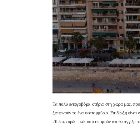
Τα πολύ ενεργοβόρα κτήρια στη χώρα μας, που 
ξεπερνούν το ένα εκατομμύριο. Επιδίωξη είναι ν
20 δισ. ευρώ – κάποιοι εκτιμούν ότι θα αγγ