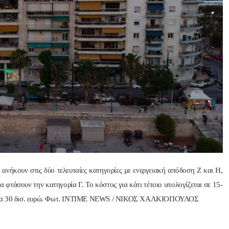
Nik Nikolopoulos
ManosBX
πριν από 2 έτη
πριν από 2 έτη
Άψογη στη συνεργασία , 
Επαγγελματίας  Άψογη 
αποτελεσματική,Συνεπής,κ
συνεργασία
ατατοπιστική.Με λίγα 
λόγια άριστη 
Επαγγελματίας ,πάντα με 
το χαμόγελο.Την 
Ευχαριστώ πολύ και την 
ΣΥΣΤΗΝΩ ανεπιφύλακτα..
ανήκουν στις δύο τελευταίες κατηγορίες με ενεργειακή απόδοση Ζ και Η,
α φτάσουν την κατηγορία Γ. Το κόστος για κάτι τέτοιο υπολογίζεται σε 15-
ίξει τα 30 δισ. ευρώ. Φωτ. INTIME NEWS / ΝΙΚΟΣ ΧΑΛΚΙΟΠΟΥΛΟΣ