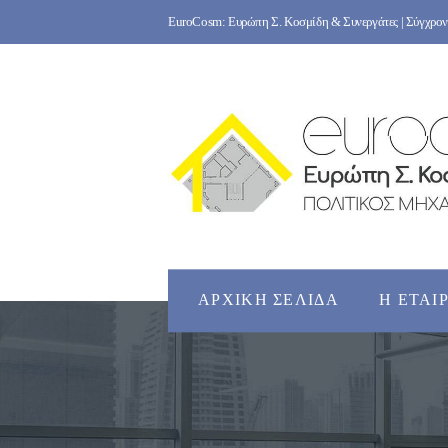
Skip
EuroCosm: Ευρώπη Σ. Κοσμίδη & Συνεργάτες | Σύγχρονο
to
content
ΑΡΧΙΚΉ ΣΕΛΊΔΑ
Η ΕΤΑΙ