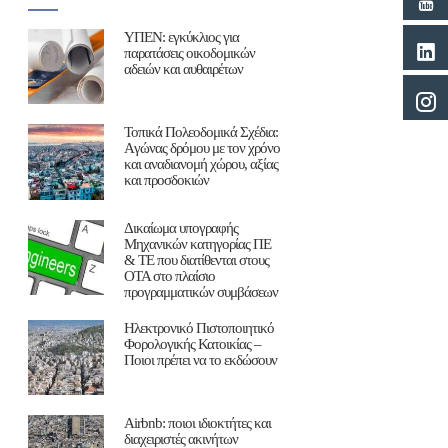
ΥΠΕΝ: εγκύκλιος για
παρατάσεις οικοδομικών
αδειών και αυθαιρέτων
Τοπικά Πολεοδομικά Σχέδια:
Aγώνας δρόμου με τον χρόνο
και αναδιανομή χώρου, αξίας
και προσδοκιών
Δικαίωμα υπογραφής
Μηχανικών κατηγορίας ΠΕ
& ΤΕ που διατίθενται στους
ΟΤΑ στο πλαίσιο
προγραμματικών συμβάσεων
Ηλεκτρονικό Πιστοποιητικό
Φορολογικής Κατοικίας –
Ποιοι πρέπει να το εκδώσουν
Airbnb: ποιοι ιδιοκτήτες και
διαχειριστές ακινήτων