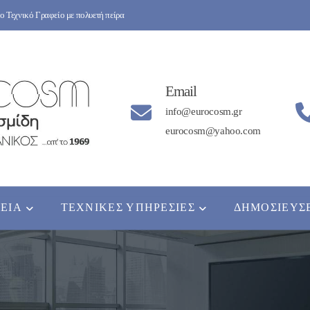
 Τεχνικό Γραφείο με πολυετή πείρα
Email
info@eurocosm.gr
eurocosm@yahoo.com
ΡΕΊΑ
ΤΕΧΝΙΚΈΣ ΥΠΗΡΕΣΊΕΣ
ΔΗΜΟΣΙΕΎΣ