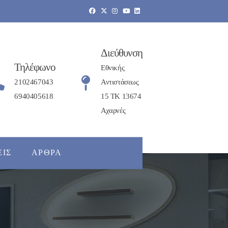
Διεύθυνση
Τηλέφωνο
Εθνικής
2102467043
Αντιστάσεως
6940405618
15 ΤΚ 13674
Αχαρνές
ΕΙΣ
ΆΡΘΡΑ