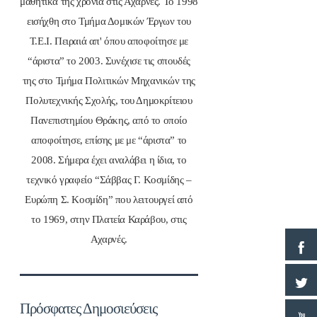
μαθητικά της χρόνια στις Αχαρνές. Το 1998
εισήχθη στο Τμήμα Δομικών Έργων του
Τ.Ε.Ι. Πειραιά απ' όπου αποφοίτησε με
“άριστα” το 2003. Συνέχισε τις σπουδές
της στο Τμήμα Πολιτικών Μηχανικών της
Πολυτεχνικής Σχολής, του Δημοκρίτειου
Πανεπιστημίου Θράκης, από το οποίο
αποφοίτησε, επίσης με με “άριστα” το
2008. Σήμερα έχει αναλάβει η ίδια, το
τεχνικό γραφείο “Σάββας Γ. Κοσμίδης –
Ευρώπη Σ. Κοσμίδη” που λειτουργεί από
το 1969, στην Πλατεία Καράβου, στις
Αχαρνές.
Πρόσφατες Δημοσιεύσεις