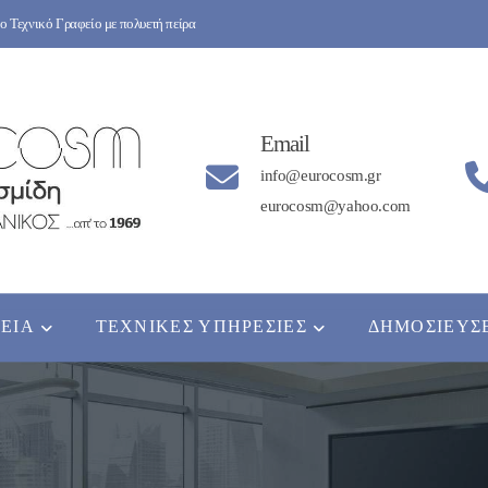
 Τεχνικό Γραφείο με πολυετή πείρα
Email
info@eurocosm.gr
eurocosm@yahoo.com
ΡΕΊΑ
ΤΕΧΝΙΚΈΣ ΥΠΗΡΕΣΊΕΣ
ΔΗΜΟΣΙΕΎΣ