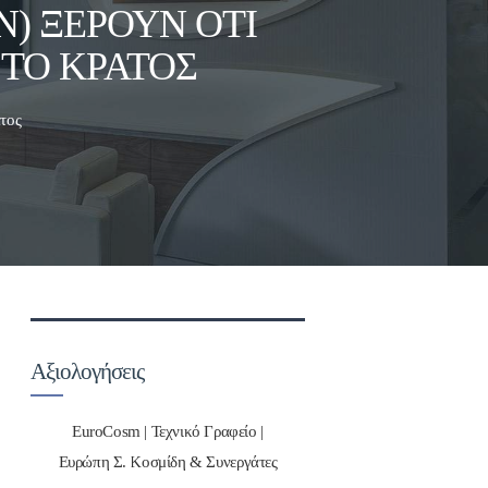
Ν) ΞΈΡΟΥΝ ΌΤΙ
ΤΟ ΚΡΆΤΟΣ
άτος
Αξιολογήσεις
EuroCosm | Τεχνικό Γραφείο |
Ευρώπη Σ. Κοσμίδη & Συνεργάτες