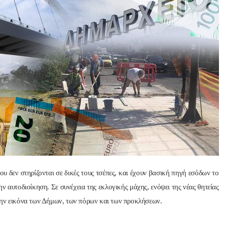
Nik Nikolopoul
πριν από 2 έτη
Άψογη στη συνεργασία ,
αποτελεσματική,Συνεπή
ατατοπιστική.Με λίγα 
λόγια άριστη 
Επαγγελματίας ,πάντα με
το χαμόγελο.Την 
Ευχαριστώ πολύ και την 
που δεν στηρίζονται σε δικές τους τσέπες, και έχουν βασική πηγή εσόδων το
ΣΥΣΤΗΝΩ ανεπιφύλακτ
ην
αυτοδιοίκηση. Σε συνέχεια της εκλογικής μάχης, ενόψει της νέας θητείας
την εικόνα των Δήμων, των πόρων και των προκλήσεων.