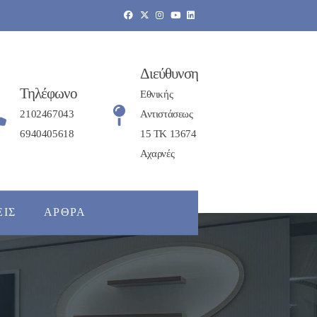
Διεύθυνση
Τηλέφωνο
Εθνικής
2102467043
Αντιστάσεως
6940405618
15 ΤΚ 13674
Αχαρνές
ΕΙΣ
ΆΡΘΡΑ