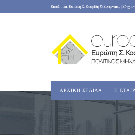
Skip
EuroCosm: Ευρώπη Σ. Κοσμίδη & Συνεργάτες | Σύγχρονο
to
content
ΑΡΧΙΚΉ ΣΕΛΊΔΑ
Η ΕΤΑΙ