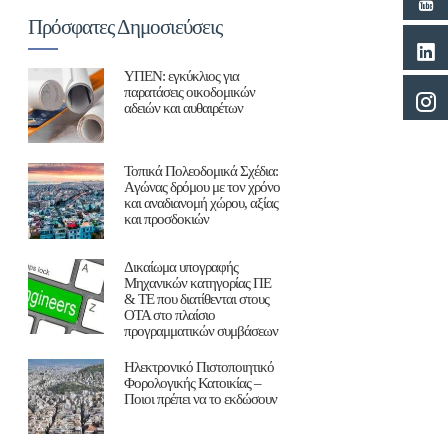
Πρόσφατες Δημοσιεύσεις
ΥΠΕΝ: εγκύκλιος για
παρατάσεις οικοδομικών
αδειών και αυθαιρέτων
Τοπικά Πολεοδομικά Σχέδια:
Aγώνας δρόμου με τον χρόνο
και αναδιανομή χώρου, αξίας
και προσδοκιών
Δικαίωμα υπογραφής
Μηχανικών κατηγορίας ΠΕ
& ΤΕ που διατίθενται στους
ΟΤΑ στο πλαίσιο
προγραμματικών συμβάσεων
Ηλεκτρονικό Πιστοποιητικό
Φορολογικής Κατοικίας –
Ποιοι πρέπει να το εκδώσουν