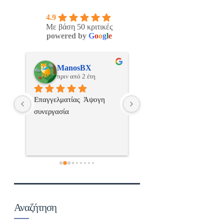
4.9
Με βάση 50 κριτικές
powered by
G
o
o
g
l
e
os
ManosBX
Νικος Σταυριανο
πριν από 2 έτη
πριν από 2 έτη
 
Επαγγελματίας  Άψογη 
Εξυπηρετική, γρήγορη, και
ς,κ
συνεργασία
σωστή 
επαγγελματιαςΕυχαριστώ 
πολύ
 
α..
Αναζήτηση