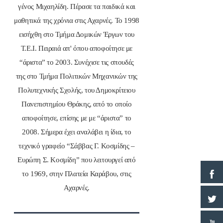
γένος Μιχαηλίδη. Πέρασε τα παιδικά και
μαθητικά της χρόνια στις Αχαρνές. Το 1998
εισήχθη στο Τμήμα Δομικών Έργων του
Τ.Ε.Ι. Πειραιά απ' όπου αποφοίτησε με
“άριστα” το 2003. Συνέχισε τις σπουδές
της στο Τμήμα Πολιτικών Μηχανικών της
Πολυτεχνικής Σχολής, του Δημοκρίτειου
Πανεπιστημίου Θράκης, από το οποίο
αποφοίτησε, επίσης με με “άριστα” το
2008. Σήμερα έχει αναλάβει η ίδια, το
τεχνικό γραφείο “Σάββας Γ. Κοσμίδης –
Ευρώπη Σ. Κοσμίδη” που λειτουργεί από
το 1969, στην Πλατεία Καράβου, στις
Αχαρνές.