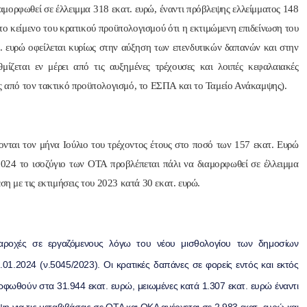
αμορφωθεί σε έλλειμμα 318 εκατ. ευρώ, έναντι πρόβλεψης ελλείμματος 148
στο κείμενο του κρατικού προϋπολογισμού ότι η εκτιμώμενη επιδείνωση του
 ευρώ οφείλεται κυρίως στην αύξηση των επενδυτικών δαπανών και στην
μίζεται εν μέρει από τις αυξημένες τρέχουσες και λοιπές κεφαλαιακές
ις από τον τακτικό προϋπολογισμό, το ΕΣΠΑ και το Ταμείο Ανάκαμψης).
νται τον μήνα Ιούλιο του τρέχοντος έτους στο ποσό των 157 εκατ. Ευρώ
024 το ισοζύγιο των ΟΤΑ προβλέπεται πάλι να διαμορφωθεί σε έλλειμμα
ση με τις εκτιμήσεις του 2023 κατά 30 εκατ. ευρώ.
αροχές σε εργαζόμενους λόγω του νέου μισθολογίου των δημοσίων
1.2024 (ν.5045/2023). Οι κρατικές δαπάνες σε φορείς εντός και εκτός
ρφωθούν στα 31.944 εκατ. ευρώ, μειωμένες κατά 1.307 εκατ. ευρώ έναντι