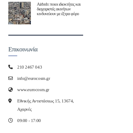
Airbnb: ποιοι ιδιοκτήτες και
διαχειριστές ακινήτων
κινδυνεύουν με έξτρα φόρο
Επικοινωνία
210 2467 043
info@eurocosm.gr
www.eurocosm.gr
Εθνικής Αντιστάσεως 15, 13674,
Αχαρνές
09:00 - 17:00