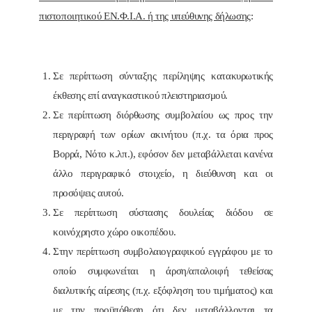
πιστοποιητικού ΕΝ.Φ.Ι.Α. ή της υπεύθυνης δήλωσης
:
Σε περίπτωση σύνταξης περίληψης κατακυρωτικής
έκθεσης επί αναγκαστικού πλειστηριασμού.
Σε περίπτωση διόρθωσης συμβολαίου ως προς την
περιγραφή των ορίων ακινήτου (π.χ. τα όρια προς
Βορρά, Νότο κ.λπ.), εφόσον δεν μεταβάλλεται κανένα
άλλο περιγραφικό στοιχείο, η διεύθυνση και οι
προσόψεις αυτού.
Σε περίπτωση σύστασης δουλείας διόδου σε
κοινόχρηστο χώρο οικοπέδου.
Στην περίπτωση συμβολαιογραφικού εγγράφου με το
οποίο συμφωνείται η άρση/απαλοιφή τεθείσας
διαλυτικής αίρεσης (π.χ. εξόφληση του τιμήματος) και
με την προϋπόθεση ότι δεν μεταβάλλονται τα