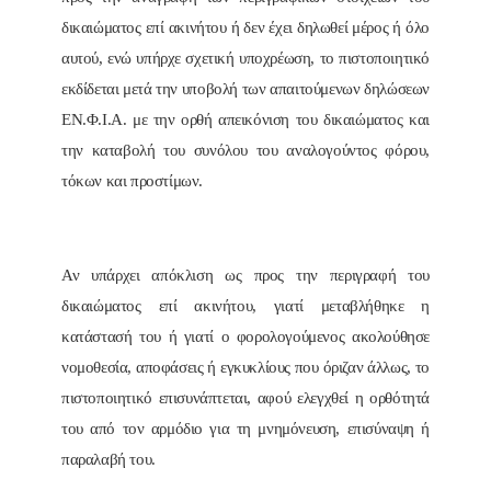
δικαιώματος επί ακινήτου ή δεν έχει δηλωθεί μέρος ή όλο
αυτού, ενώ υπήρχε σχετική υποχρέωση, το πιστοποιητικό
εκδίδεται μετά την υποβολή των απαιτούμενων δηλώσεων
ΕΝ.Φ.Ι.Α. με την ορθή απεικόνιση του δικαιώματος και
την καταβολή του συνόλου του αναλογούντος φόρου,
τόκων και προστίμων.
Αν υπάρχει απόκλιση ως προς την περιγραφή του
δικαιώματος επί ακινήτου, γιατί μεταβλήθηκε η
κατάστασή του ή γιατί ο φορολογούμενος ακολούθησε
νομοθεσία, αποφάσεις ή εγκυκλίους που όριζαν άλλως, το
πιστοποιητικό επισυνάπτεται, αφού ελεγχθεί η ορθότητά
του από τον αρμόδιο για τη μνημόνευση, επισύναψη ή
παραλαβή του.