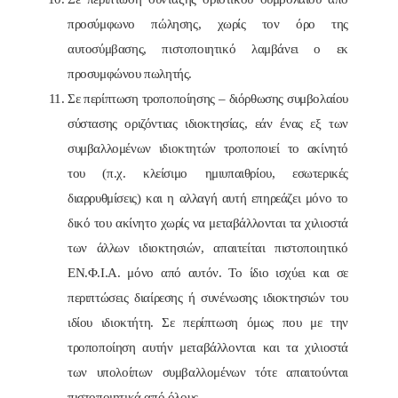
προσύμφωνο πώλησης, χωρίς τον όρο της
αυτοσύμβασης, πιστοποιητικό λαμβάνει ο εκ
προσυμφώνου πωλητής.
Σε περίπτωση τροποποίησης – διόρθωσης συμβολαίου
σύστασης οριζόντιας ιδιοκτησίας, εάν ένας εξ των
συμβαλλομένων ιδιοκτητών τροποποιεί το ακίνητό
του (π.χ. κλείσιμο ημιυπαιθρίου, εσωτερικές
διαρρυθμίσεις) και η αλλαγή αυτή επηρεάζει μόνο το
δικό του ακίνητο χωρίς να μεταβάλλονται τα χιλιοστά
των άλλων ιδιοκτησιών, απαιτείται πιστοποιητικό
ΕΝ.Φ.Ι.Α. μόνο από αυτόν. Το ίδιο ισχύει και σε
περιπτώσεις διαίρεσης ή συνένωσης ιδιοκτησιών του
ιδίου ιδιοκτήτη. Σε περίπτωση όμως που με την
τροποποίηση αυτήν μεταβάλλονται και τα χιλιοστά
των υπολοίπων συμβαλλομένων τότε απαιτούνται
πιστοποιητικά από όλους.