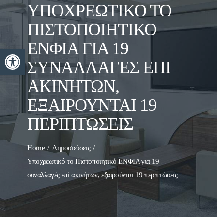
ΥΠΟΧΡΕΩΤΙΚΌ ΤΟ
ΠΙΣΤΟΠΟΙΗΤΙΚΌ
ΕΝΦΙΑ ΓΙΑ 19
Ανοίξτε τη γραμμή εργαλείων
ΣΥΝΑΛΛΑΓΈΣ ΕΠΊ
ΑΚΙΝΉΤΩΝ,
ΕΞΑΙΡΟΎΝΤΑΙ 19
ΠΕΡΙΠΤΏΣΕΙΣ
Home
Δημοσιεύσεις
Υποχρεωτικό το Πιστοποιητικό ΕΝΦΙΑ για 19
συναλλαγές επί ακινήτων, εξαιρούνται 19 περιπτώσεις