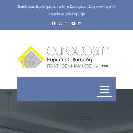
Skip
EuroCosm: Ευρώπη Σ. Κοσμίδη & Συνεργάτες | Σύγχρονο Τεχνικό
to
Γραφείο με πολυετή πείρα
content