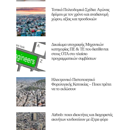
Τοπικά Πολεοδομικά Σχέδια: Aγώνας
δρόμου με τον χρόνο και αναδιανομή
χώρου, αξίας και προσδοκιών
Δικαίωμα υπογραφής Μηχανικών
κατηγορίας ΠΕ & ΤΕ που διατίθενται
στους ΟΤΑ στο πλαίσιο
προγραμματικών συμβάσεων
Ηλεκτρονικό Πιστοποιητικό
Φορολογικής Κατοικίας – Ποιοι πρέπει
να το εκδώσουν
Airbnb: ποιοι ιδιοκτήτες και διαχειριστές
ακινήτων κινδυνεύουν με έξτρα φόρο