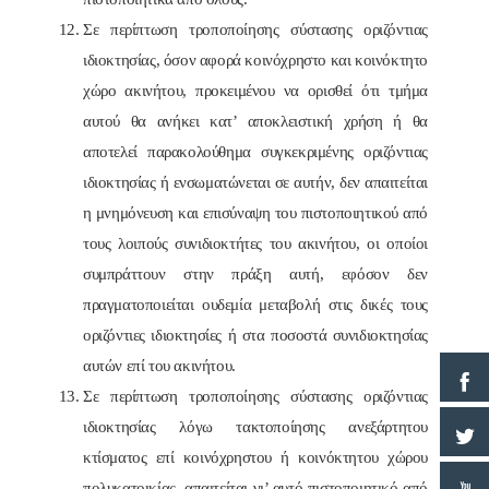
Σε περίπτωση τροποποίησης σύστασης οριζόντιας
ιδιοκτησίας, όσον αφορά κοινόχρηστο και κοινόκτητο
χώρο ακινήτου, προκειμένου να ορισθεί ότι τμήμα
αυτού θα ανήκει κατ’ αποκλειστική χρήση ή θα
αποτελεί παρακολούθημα συγκεκριμένης οριζόντιας
ιδιοκτησίας ή ενσωματώνεται σε αυτήν, δεν απαιτείται
η μνημόνευση και επισύναψη του πιστοποιητικού από
τους λοιπούς συνιδιοκτήτες του ακινήτου, οι οποίοι
συμπράττουν στην πράξη αυτή, εφόσον δεν
πραγματοποιείται ουδεμία μεταβολή στις δικές τους
οριζόντιες ιδιοκτησίες ή στα ποσοστά συνιδιοκτησίας
αυτών επί του ακινήτου.
Σε περίπτωση τροποποίησης σύστασης οριζόντιας
ιδιοκτησίας λόγω τακτοποίησης ανεξάρτητου
κτίσματος επί κοινόχρηστου ή κοινόκτητου χώρου
πολυκατοικίας, απαιτείται γι’ αυτό πιστοποιητικό από