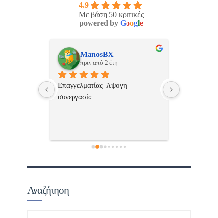
4.9
Με βάση 50 κριτικές
powered by
G
o
o
g
l
e
ulos
ManosBX
Νικ
πριν από 2 έτη
πριν
 , 
Επαγγελματίας  Άψογη 
Εξυπηρετική
πής,κατατοπ
συνεργασία
επαγγελματ
ριστη 
με το 
τώ πολύ 
Αναζήτηση
Αναζήτηση