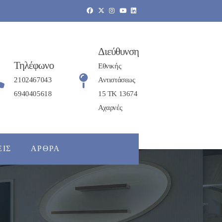
Διεύθυνση
Τηλέφωνο
Εθνικής
2102467043
Αντιστάσεως
6940405618
15 ΤΚ 13674
Αχαρνές
ΕΙΣ
ΆΡΘΡΑ