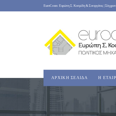
Skip
EuroCosm: Ευρώπη Σ. Κοσμίδη & Συνεργάτες | Σύγχρονο
to
content
ΑΡΧΙΚΉ ΣΕΛΊΔΑ
Η ΕΤΑΙ