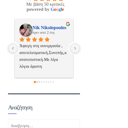
Με βάση 50 κριτικές
powered by
G
o
o
g
l
e
os
ManosBX
Νικος Σταυριανο
πριν από 2 έτη
πριν από 2 έτη
 
Επαγγελματίας  Άψογη 
Εξυπηρετική, γρήγορη, και
ς,κ
συνεργασία
σωστή 
επαγγελματιαςΕυχαριστώ 
πολύ
 
α..
Αναζήτηση
Αναζήτηση