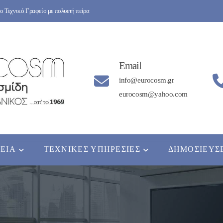
 Τεχνικό Γραφείο με πολυετή πείρα
Email
info@eurocosm.gr
eurocosm@yahoo.com
ΡΕΊΑ
ΤΕΧΝΙΚΈΣ ΥΠΗΡΕΣΊΕΣ
ΔΗΜΟΣΙΕΎΣ