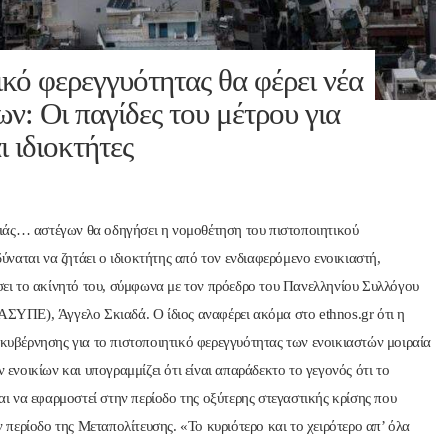
ικό φερεγγυότητας θα φέρει νέα
Nik Nikolopoul
ν: Οι παγίδες του μέτρου για
πριν από 2 έτη
ι ιδιοκτήτες
Άψογη στη συνεργασία ,
αποτελεσματική,Συνεπή
ατατοπιστική.Με λίγα 
νιάς… αστέγων θα οδηγήσει η νομοθέτηση του πιστοποιητικού
λόγια άριστη 
Επαγγελματίας ,πάντα με
ύναται να ζητάει ο ιδιοκτήτης από τον ενδιαφερόμενο ενοικιαστή,
το χαμόγελο.Την 
σει το ακίνητό του, σύμφωνα με τον πρόεδρο του Πανελληνίου Συλλόγου
Ευχαριστώ πολύ και την 
ΣΥΠΕ), Άγγελο Σκιαδά. Ο ίδιος αναφέρει ακόμα στο ethnos.gr ότι η
ΣΥΣΤΗΝΩ ανεπιφύλακτ
κυβέρνησης για το πιστοποιητικό φερεγγυότητας των ενοικιαστών μοιραία
 ενοικίων και υπογραμμίζει ότι είναι απαράδεκτο το γεγονός ότι το
αι να εφαρμοστεί στην περίοδο της οξύτερης στεγαστικής κρίσης που
ν περίοδο της Μεταπολίτευσης. «Το κυριότερο και το χειρότερο απ’ όλα