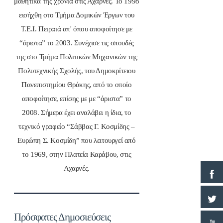
μαθητικά της χρόνια στις Αχαρνές. Το 1998
εισήχθη στο Τμήμα Δομικών Έργων του
Τ.Ε.Ι. Πειραιά απ' όπου αποφοίτησε με
“άριστα” το 2003. Συνέχισε τις σπουδές
της στο Τμήμα Πολιτικών Μηχανικών της
Πολυτεχνικής Σχολής, του Δημοκρίτειου
Πανεπιστημίου Θράκης, από το οποίο
αποφοίτησε, επίσης με με “άριστα” το
2008. Σήμερα έχει αναλάβει η ίδια, το
τεχνικό γραφείο “Σάββας Γ. Κοσμίδης –
Ευρώπη Σ. Κοσμίδη” που λειτουργεί από
το 1969, στην Πλατεία Καράβου, στις
Αχαρνές.
Πρόσφατες Δημοσιεύσεις