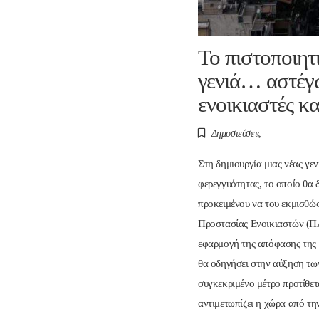
Το πιστοποιητ
γενιά… αστέγω
ενοικιαστές κα
Δημοσιεύσεις
Στη δημιουργία μιας νέας γε
φερεγγυότητας, το οποίο θα δ
προκειμένου να του εκμισθώ
Προστασίας Ενοικιαστών (ΠΑ
εφαρμογή της απόφασης της 
θα οδηγήσει στην αύξηση των
συγκεκριμένο μέτρο προτίθετ
αντιμετωπίζει η χώρα από τη