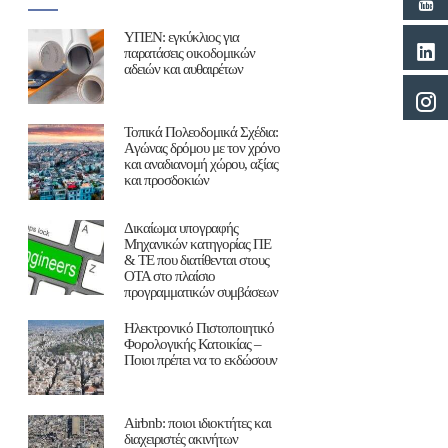
ΥΠΕΝ: εγκύκλιος για
παρατάσεις οικοδομικών
αδειών και αυθαιρέτων
Τοπικά Πολεοδομικά Σχέδια:
Aγώνας δρόμου με τον χρόνο
και αναδιανομή χώρου, αξίας
και προσδοκιών
Δικαίωμα υπογραφής
Μηχανικών κατηγορίας ΠΕ
& ΤΕ που διατίθενται στους
ΟΤΑ στο πλαίσιο
προγραμματικών συμβάσεων
Ηλεκτρονικό Πιστοποιητικό
Φορολογικής Κατοικίας –
Ποιοι πρέπει να το εκδώσουν
Airbnb: ποιοι ιδιοκτήτες και
διαχειριστές ακινήτων